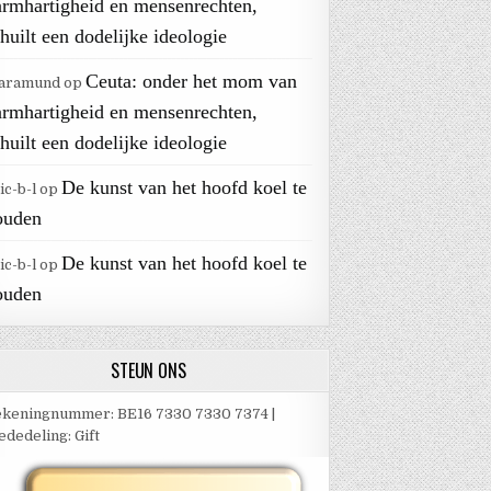
armhartigheid en mensenrechten,
huilt een dodelijke ideologie
Ceuta: onder het mom van
aramund
op
armhartigheid en mensenrechten,
huilt een dodelijke ideologie
De kunst van het hoofd koel te
ic-b-l
op
ouden
De kunst van het hoofd koel te
ic-b-l
op
ouden
STEUN ONS
keningnummer: BE16 7330 7330 7374 |
dedeling: Gift