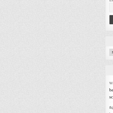
E
Ar
W
b
sc
fk