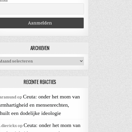
mail
ARCHIEVEN
chieven
RECENTE REACTIES
Ceuta: onder het mom van
aramund
op
armhartigheid en mensenrechten,
huilt een dodelijke ideologie
Ceuta: onder het mom van
j.dierickx
op