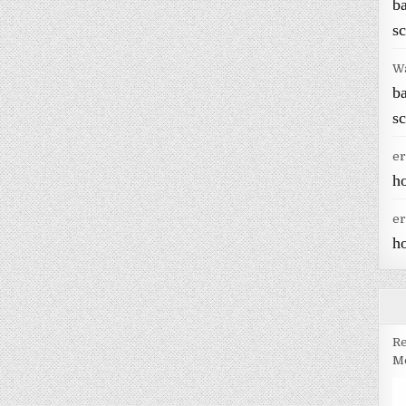
b
sc
W
b
sc
er
h
er
h
Re
Me