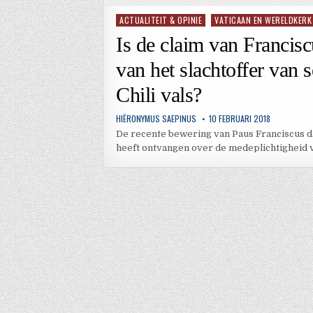
ACTUALITEIT & OPINIE
VATICAAN EN WERELDKERK
Geplaatst
in
Is de claim van Franciscu
van het slachtoffer van 
Chili vals?
HIËRONYMUS SAEPINUS
10 FEBRUARI 2018
De recente bewering van Paus Franciscus dat
heeft ontvangen over de medeplichtigheid 