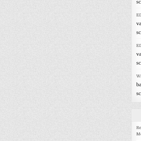
sc
E
v
sc
E
v
sc
W
b
sc
Re
Me