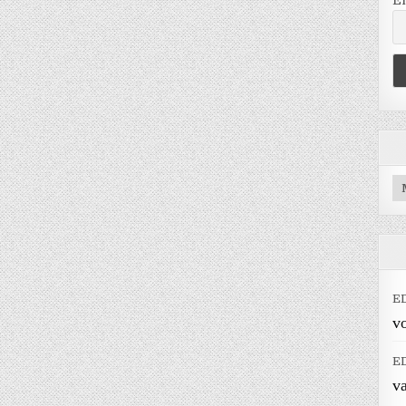
E
Ar
E
vo
E
v