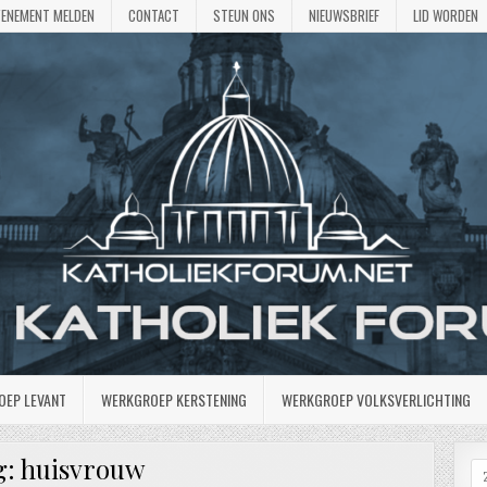
VENEMENT MELDEN
CONTACT
STEUN ONS
NIEUWSBRIEF
LID WORDEN
OEP LEVANT
WERKGROEP KERSTENING
WERKGROEP VOLKSVERLICHTING
g:
huisvrouw
Z