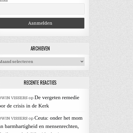
mail
ARCHIEVEN
chieven
RECENTE REACTIES
De vergeten remedie
DWIN VISSERS
op
or de crisis in de Kerk
Ceuta: onder het mom
DWIN VISSERS
op
an barmhartigheid en mensenrechten,