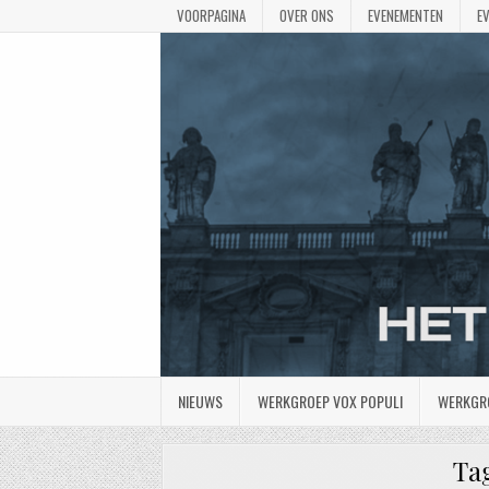
VOORPAGINA
OVER ONS
EVENEMENTEN
E
NIEUWS
WERKGROEP VOX POPULI
WERKGR
Ta