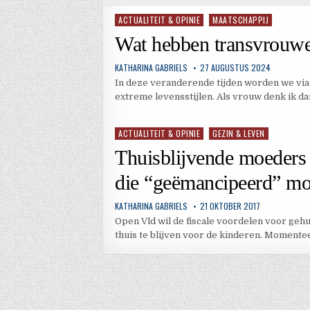
ACTUALITEIT & OPINIE
MAATSCHAPPIJ
Geplaatst
in
Wat hebben transvrouw
KATHARINA GABRIELS
27 AUGUSTUS 2024
In deze veranderende tijden worden we via
extreme levensstijlen. Als vrouw denk ik d
ACTUALITEIT & OPINIE
GEZIN & LEVEN
Geplaatst
in
Thuisblijvende moeders 
die “geëmancipeerd” mo
KATHARINA GABRIELS
21 OKTOBER 2017
Open Vld wil de fiscale voordelen voor ge
thuis te blijven voor de kinderen. Momente