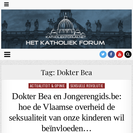
Tag:
Dokter Bea
ACTUALITEIT & OPINIE
SEKSUELE REVOLUTIE
Geplaatst
in
Dokter Bea en Jongerengids.be:
hoe de Vlaamse overheid de
seksualiteit van onze kinderen wil
beïnvloeden…