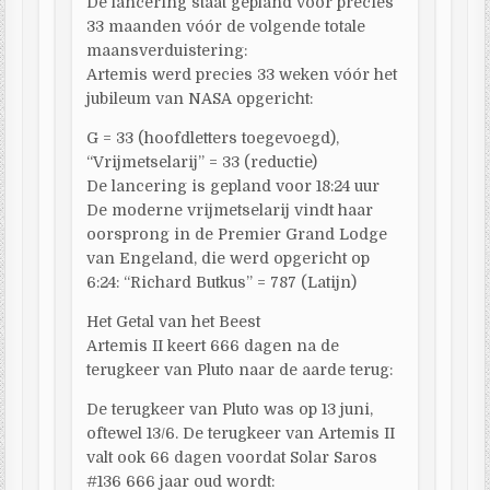
De lancering staat gepland voor precies
33 maanden vóór de volgende totale
maansverduistering:
Artemis werd precies 33 weken vóór het
jubileum van NASA opgericht:
G = 33 (hoofdletters toegevoegd),
“Vrijmetselarij” = 33 (reductie)
De lancering is gepland voor 18:24 uur
De moderne vrijmetselarij vindt haar
oorsprong in de Premier Grand Lodge
van Engeland, die werd opgericht op
6:24: “Richard Butkus” = 787 (Latijn)
Het Getal van het Beest
Artemis II keert 666 dagen na de
terugkeer van Pluto naar de aarde terug:
De terugkeer van Pluto was op 13 juni,
oftewel 13/6. De terugkeer van Artemis II
valt ook 66 dagen voordat Solar Saros
#136 666 jaar oud wordt: