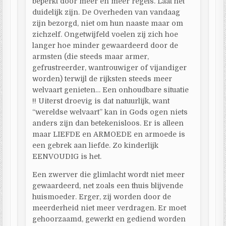
beperkt door meer en meer regels. Laat het
duidelijk zijn. De Overheden van vandaag
zijn bezorgd, niet om hun naaste maar om
zichzelf. Ongetwijfeld voelen zij zich hoe
langer hoe minder gewaardeerd door de
armsten (die steeds maar armer,
gefrustreerder, wantrouwiger of vijandiger
worden) terwijl de rijksten steeds meer
welvaart genieten… Een onhoudbare situatie
!! Uiterst droevig is dat natuurlijk, want
“wereldse welvaart” kan in Gods ogen niets
anders zijn dan betekenisloos. Er is alleen
maar LIEFDE en ARMOEDE en armoede is
een gebrek aan liefde. Zo kinderlijk
EENVOUDIG is het.
Een zwerver die glimlacht wordt niet meer
gewaardeerd, net zoals een thuis blijvende
huismoeder. Erger, zij worden door de
meerderheid niet meer verdragen. Er moet
gehoorzaamd, gewerkt en gediend worden