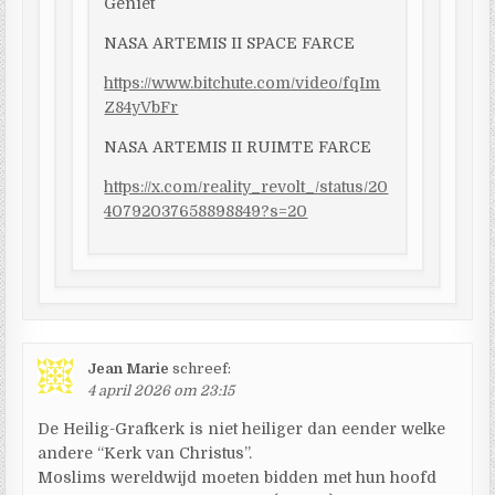
Geniet
NASA ARTEMIS II SPACE FARCE
https://www.bitchute.com/video/fqIm
Z84yVbFr
NASA ARTEMIS II RUIMTE FARCE
https://x.com/reality_revolt_/status/20
40792037658898849?s=20
Jean Marie
schreef:
4 april 2026 om 23:15
De Heilig-Grafkerk is niet heiliger dan eender welke
andere “Kerk van Christus”.
Moslims wereldwijd moeten bidden met hun hoofd