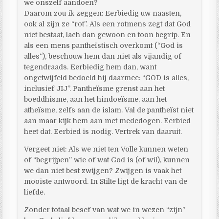
we onszelf aandoen?
Daarom zou ik zeggen: Eerbiedig uw naasten,
ook al zijn ze “rot”. Als een rotmens zegt dat God
niet bestaat, lach dan gewoon en toon begrip. En
als een mens pantheïstisch overkomt (“God is
alles“), beschouw hem dan niet als vijandig of
tegendraads. Eerbiedig hem dan, want
ongetwijfeld bedoeld hij daarmee: “GOD is alles,
inclusief JIJ”. Pantheïsme grenst aan het
boeddhisme, aan het hindoeïsme, aan het
atheïsme, zelfs aan de islam. Val de pantheïst niet
aan maar kijk hem aan met mededogen. Eerbied
heet dat. Eerbied is nodig. Vertrek van daaruit.
Vergeet niet: Als we niet ten Volle kunnen weten
of “begrijpen” wie of wat God is (of wil), kunnen
we dan niet best zwijgen? Zwijgen is vaak het
mooiste antwoord. In Stilte ligt de kracht van de
liefde.
Zonder totaal besef van wat we in wezen “zijn”