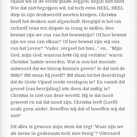
vijand wil in de eerste plaats zeggen: Begin met uzelf.
Wie dat niet begrijpen wil, zal toch eens HEEL, HEEL
diep in zijn denkwereld moeten kruipen. Christus
heeft het denken niet afgeschaft. Hoogtijd is het om
zichzelf eens ten diepste in vraag te stellen. Hoe
bewust zijn we ons van het bewustzijn? Of hoe bewust
zijn we ons van elkaar? Of hoe bewust zijn wij ons
van het Leven? “Vader, vergeef het hun…” en… “Mijn
God, mijn God, waarom hebt Gij mij verlaten” waren
Christus’ laatste woorden. Wat is nou het mooiste
antwoord dat we hierop kunnen geven? Is dat niet de
Stilte? Stil-staan bij jezelf? Stil staan tot het doordringt
dat de Grote Vijand reeds verslagen is? En vanuit dát
gevoel (van bevrijding) iets doen dat nuttig is?
Christus is niet van deze wereld. Hij is dat nooit
geweest en zal dat nooit zijn. Christus leeft (Leeft)
zoals geen ander. Beseffen wij dat of beseffen wij dat
niet?
Dit alles is gewoon mijn stem dat zegt “Waar zijn we
als mens in godsnaam toch mee bezig”? Uiteraard