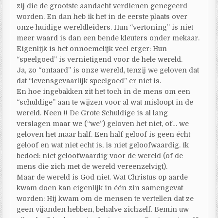
zij die de grootste aandacht verdienen genegeerd
worden. En dan heb ik het in de eerste plaats over
onze huidige wereldleiders. Hun “vertoning” is niet
meer waard is dan een bende kleuters onder mekaar.
Eigenlijk is het onnoemelijk veel erger: Hun
“speelgoed” is vernietigend voor de hele wereld.
Ja, zo “ontaard” is onze wereld, tenzij we geloven dat
dat “levensgevaarlijk speelgoed” er niet is.
En hoe ingebakken zit het toch in de mens om een
“schuldige” aan te wijzen voor al wat misloopt in de
wereld. Neen !! De Grote Schuldige is al lang
verslagen maar we (“we”) geloven het niet, of… we
geloven het maar half. Een half geloof is geen écht
geloof en wat niet echt is, is niet geloofwaardig. Ik
bedoel: niet geloofwaardig voor de wereld (of de
mens die zich met de wereld vereenzelvigt).
Maar de wereld is God niet. Wat Christus op aarde
kwam doen kan eigenlijk in één zin samengevat
worden: Hij kwam om de mensen te vertellen dat ze
geen vijanden hebben, behalve zichzelf. Bemin uw