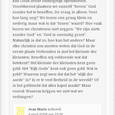
kan Gods liefde onmogelijk openbloeien.
Voortdurend plaatsen we onszelf “boven” God
zonder het te beseffen. De vraag is alleen: Voor
hoe lang nog? We tonen ons graag klein en
nederig maar wat is dat “tonen” waard? Hoe vaak
horen we christenen niet zeggen: “We zijn niets
zonder God” en “God is oneindig groot”.
Natuurlijk is dat zo, hoe kan het anders? Maar
elke christen zou moeten weten dat God in de
eerste plaats Verbonden is met het kleinste der
kleinsten. Beseffen wij voldoende wat dat
betekent? Het kleinste der kleinsten kent geen
geld. Het “Rijk Gods” kent ook geen geld. Wat is
geld? Waarom zegt men dat dat het “slijk der
aarde” is? Is er te veel fierheid in de wereld? Of
is het geldzucht dat alles kapot maakt? Maar
vooral: Waarom krijgen we niet wat we
verlangen?
Jean Marie
schreef:
4 april 2026 om 23:19