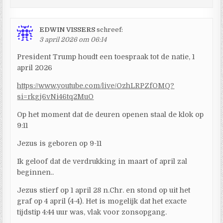
EDWIN VISSERS
schreef:
3 april 2026 om 06:14
President Trump houdt een toespraak tot de natie, 1
april 2026
https://www.youtube.com/live/OzhLRPZfOMQ?
si=rkgj6vNi46tq2MuO
Op het moment dat de deuren openen staal de klok op
9:11
Jezus is geboren op 9-11
Ik geloof dat de verdrukking in maart of april zal
beginnen..
Jezus stierf op 1 april 28 n.Chr. en stond op uit het
graf op 4 april (4-4). Het is mogelijk dat het exacte
tijdstip 4:44 uur was, vlak voor zonsopgang.