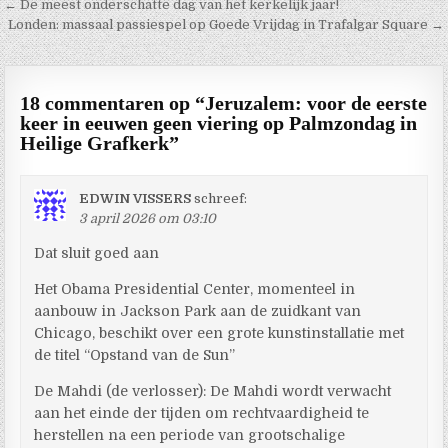
Berichtnavigatie
← De meest onderschatte dag van het kerkelijk jaar!
Londen: massaal passiespel op Goede Vrijdag in Trafalgar Square →
18 commentaren op “
Jeruzalem: voor de eerste
keer in eeuwen geen viering op Palmzondag in
Heilige Grafkerk
”
EDWIN VISSERS
schreef:
3 april 2026 om 03:10
Dat sluit goed aan
Het Obama Presidential Center, momenteel in
aanbouw in Jackson Park aan de zuidkant van
Chicago, beschikt over een grote kunstinstallatie met
de titel “Opstand van de Sun”
De Mahdi (de verlosser): De Mahdi wordt verwacht
aan het einde der tijden om rechtvaardigheid te
herstellen na een periode van grootschalige