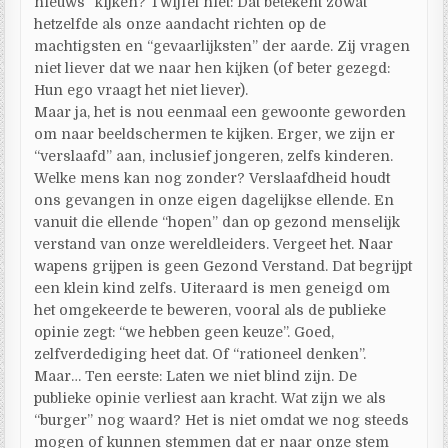
nieuws” kijken? Twijfel niet: Dat betekent zowat
hetzelfde als onze aandacht richten op de
machtigsten en “gevaarlijksten” der aarde. Zij vragen
niet liever dat we naar hen kijken (of beter gezegd:
Hun ego vraagt het niet liever).
Maar ja, het is nou eenmaal een gewoonte geworden
om naar beeldschermen te kijken. Erger, we zijn er
“verslaafd” aan, inclusief jongeren, zelfs kinderen.
Welke mens kan nog zonder? Verslaafdheid houdt
ons gevangen in onze eigen dagelijkse ellende. En
vanuit die ellende “hopen” dan op gezond menselijk
verstand van onze wereldleiders. Vergeet het. Naar
wapens grijpen is geen Gezond Verstand. Dat begrijpt
een klein kind zelfs. Uiteraard is men geneigd om
het omgekeerde te beweren, vooral als de publieke
opinie zegt: “we hebben geen keuze”. Goed,
zelfverdediging heet dat. Of “rationeel denken”.
Maar… Ten eerste: Laten we niet blind zijn. De
publieke opinie verliest aan kracht. Wat zijn we als
“burger” nog waard? Het is niet omdat we nog steeds
mogen of kunnen stemmen dat er naar onze stem