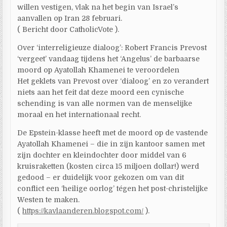
willen vestigen, vlak na het begin van Israel’s
aanvallen op Iran 28 februari.
( Bericht door CatholicVote ).
Over ‘interreligieuze dialoog’: Robert Francis Prevost
‘vergeet’ vandaag tijdens het ‘Angelus’ de barbaarse
moord op Ayatollah Khamenei te veroordelen
Het geklets van Prevost over ‘dialoog’ en zo verandert
niets aan het feit dat deze moord een cynische
schending is van alle normen van de menselijke
moraal en het internationaal recht.
De Epstein-klasse heeft met de moord op de vastende
Ayatollah Khamenei – die in zijn kantoor samen met
zijn dochter en kleindochter door middel van 6
kruisraketten (kosten circa 15 miljoen dollar!) werd
gedood – er duidelijk voor gekozen om van dit
conflict een ‘heilige oorlog’ tégen het post-christelijke
Westen te maken.
(
https://kavlaanderen.blogspot.com/
).