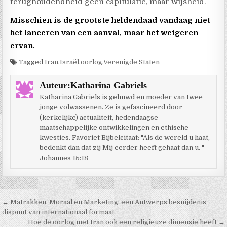
terughoudendheid geen capitulatie, maar wijsheid.
Misschien is de grootste heldendaad vandaag niet
het lanceren van een aanval, maar het weigeren
ervan.
Tagged
Iran
,
Israël
,
oorlog
,
Verenigde Staten
Auteur:
Katharina Gabriels
Katharina Gabriels is gehuwd en moeder van twee
jonge volwassenen. Ze is gefascineerd door
(kerkelijke) actualiteit, hedendaagse
maatschappelijke ontwikkelingen en ethische
kwesties. Favoriet Bijbelcitaat: "Als de wereld u haat,
bedenkt dan dat zij Mij eerder heeft gehaat dan u. "
Johannes 15:18
Berichtnavigatie
← Matrakken, Moraal en Marketing: een Antwerps besnijdenis
dispuut van internationaal formaat
Hoe de oorlog met Iran ook een religieuze dimensie heeft →