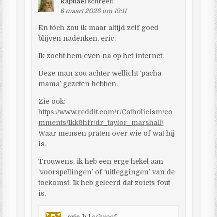
Raphaël
schreef:
6 maart 2026 om 19:11
En tóch zou ik maar altijd zelf goed
blijven nadenken, eric.
Ik zocht hem even na op het internet.
Deze man zou achter wellicht ‘pacha
mama’ gezeten hebben.
Zie ook:
https://www.reddit.com/r/Catholicism/co
mments/1kk9hfr/dr_taylor_marshall/
Waar mensen praten over wie of wat hij
is.
Trouwens, ik heb een erge hekel aan
‘voorspellingen’ of ‘uitleggingen’ van de
toekomst. Ik heb geleerd dat zoiets fout
is.
eric-b-l
schreef: