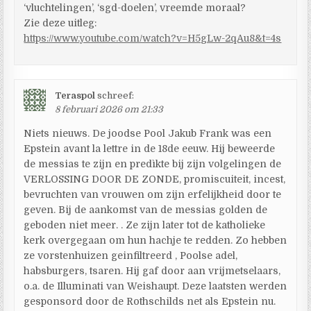
‘vluchtelingen’, ‘sgd-doelen’, vreemde moraal?
Zie deze uitleg:
https://www.youtube.com/watch?v=H5gLw-2qAu8&t=4s
Teraspol
schreef:
8 februari 2026 om 21:33
Niets nieuws. De joodse Pool Jakub Frank was een
Epstein avant la lettre in de 18de eeuw. Hij beweerde
de messias te zijn en predìkte bij zijn volgelingen de
VERLOSSING DOOR DE ZONDE, promiscuiteit, incest,
bevruchten van vrouwen om zijn erfelijkheid door te
geven. Bij de aankomst van de messias golden de
geboden niet meer. . Ze zijn later tot de katholieke
kerk overgegaan om hun hachje te redden. Zo hebben
ze vorstenhuizen geinfiltreerd , Poolse adel,
habsburgers, tsaren. Hij gaf door aan vrijmetselaars,
o.a. de Illuminati van Weishaupt. Deze laatsten werden
gesponsord door de Rothschilds net als Epstein nu.