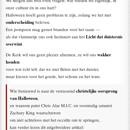
We mogen dus best even vragen: wat voeden we eigenlijk, in
onze cultuur én in ons hart?
Halloween hoeft geen probleem te zijn, zolang we het met
onderscheiding
beleven.
Een pompoen mag gerust branden voor het raam —
Licht dat duisternis
als dat vlammetje ons ook herinnert aan het
overwint
.
wakker
De Kerk wil ons geen plezier afnemen, ze wil ons
houden
voor wat écht telt: dat we niet flirten met het duister,
maar kiezen voor het goede, het schone en het ware.
christelijke oorsprong
Wie benieuwd is naar de verrassend
van Halloween
,
en waarom pater Chris Alar M.I.C. en voormalig satanist
Zachary King waarschuwen
om niet achteloos met het occulte om te springen,
kan verder lezen dit uitgebreidere artikel: