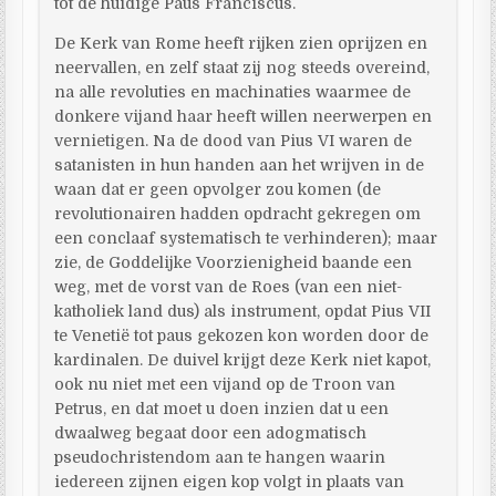
tot de huidige Paus Franciscus.
De Kerk van Rome heeft rijken zien oprijzen en
neervallen, en zelf staat zij nog steeds overeind,
na alle revoluties en machinaties waarmee de
donkere vijand haar heeft willen neerwerpen en
vernietigen. Na de dood van Pius VI waren de
satanisten in hun handen aan het wrijven in de
waan dat er geen opvolger zou komen (de
revolutionairen hadden opdracht gekregen om
een conclaaf systematisch te verhinderen); maar
zie, de Goddelijke Voorzienigheid baande een
weg, met de vorst van de Roes (van een niet-
katholiek land dus) als instrument, opdat Pius VII
te Venetië tot paus gekozen kon worden door de
kardinalen. De duivel krijgt deze Kerk niet kapot,
ook nu niet met een vijand op de Troon van
Petrus, en dat moet u doen inzien dat u een
dwaalweg begaat door een adogmatisch
pseudochristendom aan te hangen waarin
iedereen zijnen eigen kop volgt in plaats van