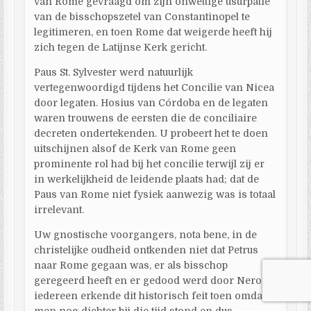
van Rome gevraagd om zijn onwettige usurpatie
van de bisschopszetel van Constantinopel te
legitimeren, en toen Rome dat weigerde heeft hij
zich tegen de Latijnse Kerk gericht.
Paus St. Sylvester werd natuurlijk
vertegenwoordigd tijdens het Concilie van Nicea
door legaten. Hosius van Córdoba en de legaten
waren trouwens de eersten die de conciliaire
decreten ondertekenden. U probeert het te doen
uitschijnen alsof de Kerk van Rome geen
prominente rol had bij het concilie terwijl zij er
in werkelijkheid de leidende plaats had; dat de
Paus van Rome niet fysiek aanwezig was is totaal
irrelevant.
Uw gnostische voorgangers, nota bene, in de
christelijke oudheid ontkenden niet dat Petrus
naar Rome gegaan was, er als bisschop
geregeerd heeft en er gedood werd door Nero;
iedereen erkende dit historisch feit toen omdat
men nog dichter bij die tijd stond en dus