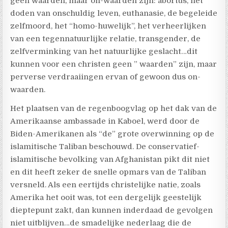
geen waarden, maar on-waarden zijn: abortus, het
doden van onschuldig leven, euthanasie, de begeleide
zelfmoord, het “homo-huwelijk”, het verheerlijken
van een tegennatuurlijke relatie, transgender, de
zelfverminking van het natuurlijke geslacht…dit
kunnen voor een christen geen ” waarden” zijn, maar
perverse verdraaiingen ervan of gewoon dus on-
waarden.
Het plaatsen van de regenboogvlag op het dak van de
Amerikaanse ambassade in Kaboel, werd door de
Biden-Amerikanen als “de” grote overwinning op de
islamitische Taliban beschouwd. De conservatief-
islamitische bevolking van Afghanistan pikt dit niet
en dit heeft zeker de snelle opmars van de Taliban
versneld. Als een eertijds christelijke natie, zoals
Amerika het ooit was, tot een dergelijk geestelijk
dieptepunt zakt, dan kunnen inderdaad de gevolgen
niet uitblijven…de smadelijke nederlaag die de