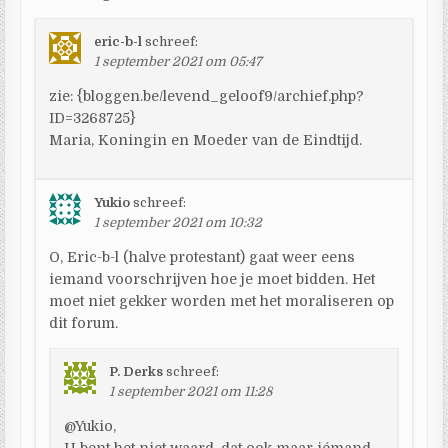
eric-b-l
schreef:
1 september 2021 om 05:47
zie: {bloggen.be/levend_geloof9/archief.php?
ID=3268725}
Maria, Koningin en Moeder van de Eindtijd.
Yukio
schreef:
1 september 2021 om 10:32
O, Eric-b-l (halve protestant) gaat weer eens
iemand voorschrijven hoe je moet bidden. Het
moet niet gekker worden met het moraliseren op
dit forum.
P. Derks
schreef:
1 september 2021 om 11:28
@Yukio,
U bent het niet waard, dat ook maar iémand