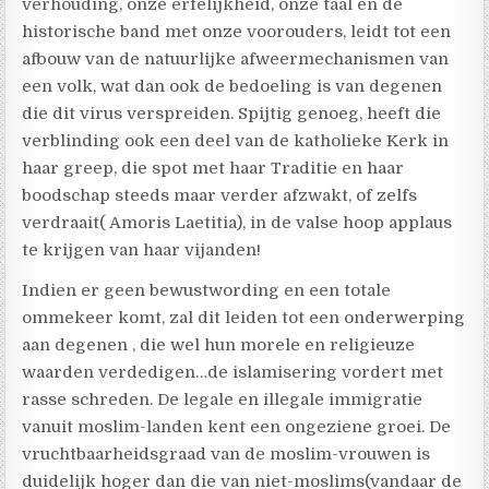
verhouding, onze erfelijkheid, onze taal en de
historische band met onze voorouders, leidt tot een
afbouw van de natuurlijke afweermechanismen van
een volk, wat dan ook de bedoeling is van degenen
die dit virus verspreiden. Spijtig genoeg
, heeft die
verblinding ook een deel van de katholieke Kerk in
haar greep, die spot met haar Traditie en haar
boodschap steeds maar verder afzwakt, of zelfs
verdraait( Amoris Laetitia), in de valse hoop applaus
te krijgen van haar vijanden!
Indien er geen bewustwording en een totale
ommekeer komt, zal dit leiden tot een onderwerping
aan degenen , die wel hun morele en religieuze
waarden verdedigen…de islamisering vordert met
rasse schreden. De legale en illegale immigratie
vanuit moslim-landen kent een ongeziene groei. De
vruchtbaarheidsgraad van de moslim-vrouwen is
duidelijk hoger dan die van niet-moslims(vandaar de