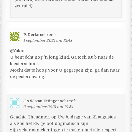
zeurpiet)
P. Derks
schreef:
1 september 2021 om 12:48
@Yukio,
U bent écht nog ’n jong kind. Ga toch a.u.b naar de
kleuterschool.
Mocht dat te hoog voor U gegrepen zijn: ga dan naar
de peuteropvang.
J.A.W. van Ettinger
schreef:
3 september 2021 om 10:54
Geachte Theudmer, op Uw bijdrage van 31 augustus
als zou het RK geloof dogmatisch zijn,
zijn zeker aantekeningen te maken met alle respect.