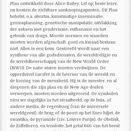
Plan ontwikkeld door Alice Bailey. Let op, beste lezer,
nu komen de zichtbare aanknopingspunten. Dit Plan
behelst, o.a. abortus, kunstmatige inseminatie,
gezinsplanning, genetische manipulatie, uitvlakking
der seksen met genderisme, euthanasie en het
gebruik van drugs. Morele normen en waarden
moeten worden afgeschaft, goed en kwaad bestaan
niet. Alles is een keus. Gestreefd wordt naar een
synthese van alle godsdiensten, de wereldreligie en
de wereldheerschappij van de New World Order
(NWO). De natie staten moeten verdwijnen. De
opperduivel Lucifer is de heerser van de wereld en
de koning van de mensheid. Hij is de meester, en al
diegenen die zijn plan en de New Age doelen
verwerpen, moeten worden uitgeroeid. De symbolen
zien we dagelijks in het straatbeeld, op de buis, of
andere media, de regenboog (van de universele
wereldgeest), de brug of de poort op het Euro biljet, de
swastika, de pyramide (zie, Louvre Parijs), de Obelisk,
de Eiffeltoren, en tenslotte, het getal 666 van het beest