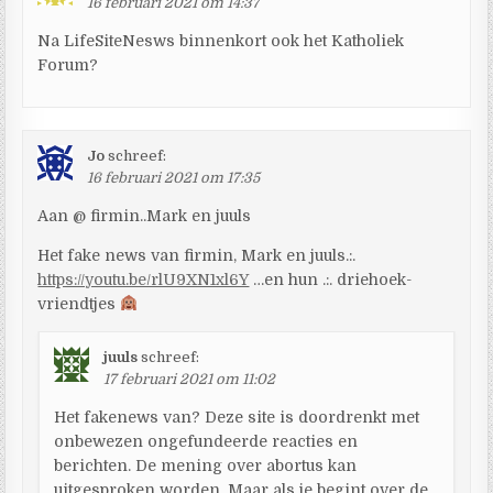
16 februari 2021 om 14:37
Na LifeSiteNesws binnenkort ook het Katholiek
Forum?
Jo
schreef:
16 februari 2021 om 17:35
Aan @ firmin..Mark en juuls
Het fake news van firmin, Mark en juuls.:.
https://youtu.be/rlU9XN1xl6Y
…en hun .:. driehoek-
vriendtjes
juuls
schreef:
17 februari 2021 om 11:02
Het fakenews van? Deze site is doordrenkt met
onbewezen ongefundeerde reacties en
berichten. De mening over abortus kan
uitgesproken worden. Maar als je begint over de