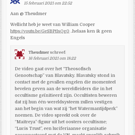
15 februari 2021 om 22:52
Aan @ Theudmer
Wellicht heb je weet van William Cooper
https://youtu.be/GeSBPtIsQg0
..helaas ken ik geen
Engels
Theudmer
schreef:
16 februari 2021 om 18:22
De video gaat over het “Theosofisch
Genootschap” van Blavatsky. Blavatsky stond in
contact met de gevallen engelen die momenteel
bevelen geven aan de wereldleiders die in het
occultisme geïnitieerd zijn. Occultisten beweren
dat zij hun één-wereldsysteem zullen vestigen
aan het begin van wat zij “het Watermantijdperk”
noemen. De video spreekt ook over de
“Maitreya”-figuur uit het oosters occultisme;
“Lucis Trust”, een luciferiaanse organisatie
geconnecteerd met de VN, maakt openlijk gebruik