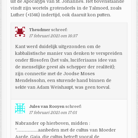
uit de Apocalyps van St. Johannes. Het bovenstaande
vindt zijn wortels grotendeels in de Talmoed, zoals
Luther (+1546) indertijd, ook daaruit kon putten.
Theudmer
schreef:
17 februari 2021 om 16:37
Kant werd duidelijk uitgezonden om de
kabbalistische manier van denken te verspreiden
onder filosofen (het vals, luciferiaans idee van
de menselijke geest als schepper der realiteit);
zijn connectie met de Joodse Moses
Mendelssohn, een sturende hand binnen de
sekte van Adam Weishaupt, was geen toeval.
Jules van Rooyen
schreef:
17 februari 2021 om 17:01
Nabrander op hierboven, midden :
“…………………aanbeden met de cultus van Moeder
Aarde, Gaia. die cultus betreft vooral de