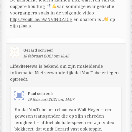
dappere houding
van sommige evangelische
voorgangers zoals in de volgende video
https://youtu.be/5WNVtN0ZaCg
en daarom is ..
op
zijn plaats.
Gerard
schreef:
18 februari 2021 om 18:45
LifeSiteNews is bekend om zijn misleidende
informatie. Niet verwonderlijk dat You Tube er tegen
optreedt.
Paul
schreef:
19 februari 2021 om 14:07
En dat YouTube het relaas van Walt Heyer – een
gewezen transgender die op zijn schreden
terugkeert – afdoet als hate-speech en zijn video
blokkeert, dat vindt Gerard vast ook toppie.