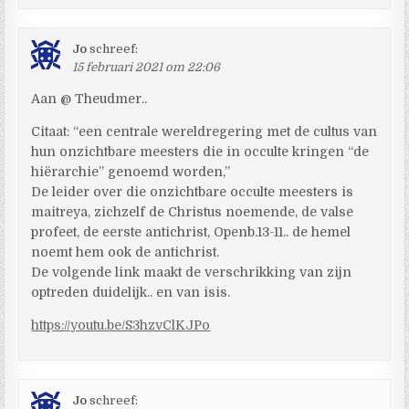
Jo
schreef:
15 februari 2021 om 22:06
Aan @ Theudmer..
Citaat: “een centrale wereldregering met de cultus van
hun onzichtbare meesters die in occulte kringen “de
hiërarchie” genoemd worden,”
De leider over die onzichtbare occulte meesters is
maitreya, zichzelf de Christus noemende, de valse
profeet, de eerste antichrist, Openb.13-11.. de hemel
noemt hem ook de antichrist.
De volgende link maakt de verschrikking van zijn
optreden duidelijk.. en van isis.
https://youtu.be/S3hzvClKJPo
Jo
schreef: