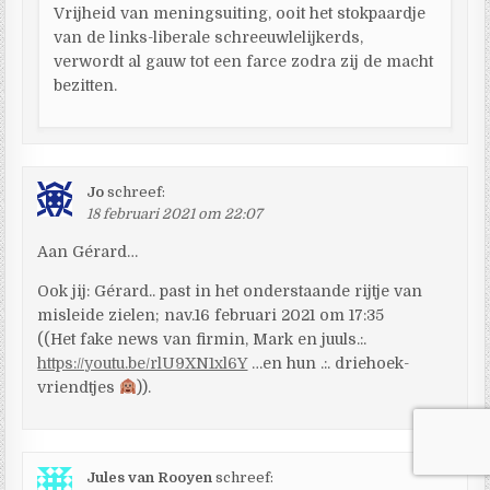
Vrijheid van meningsuiting, ooit het stokpaardje
van de links-liberale schreeuwlelijkerds,
verwordt al gauw tot een farce zodra zij de macht
bezitten.
Jo
schreef:
18 februari 2021 om 22:07
Aan Gérard…
Ook jij: Gérard.. past in het onderstaande rijtje van
misleide zielen; nav.16 februari 2021 om 17:35
((Het fake news van firmin, Mark en juuls.:.
https://youtu.be/rlU9XN1xl6Y
…en hun .:. driehoek-
vriendtjes
)).
Jules van Rooyen
schreef: