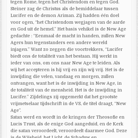
tegen Rome, tegen het Christendom en tegen God.
Steiner zag de Christus als de bemiddelaar tussen
Lucifer en de demon Ariman. Zij hadden één doel
voor ogen, “het Christendom wegjagen van de aarde
en God uit de hemel.” Het basis vehikel is de New Age
gedachte : “Eenmaal de macht in handen, zullen New
Agers hun tegenstanders een andere wereld
injagen.” Want zo zeggen die voortrekkers, “Lucifer
biedt ons de totaliteit van het bestaan. Hij werkt in
ieder van ons, om ons naar New Age te leiden. Als
wij het accepteren is hij vrij en zijn wij vrij. Het is de
inwijding die velen, vandaag en morgen, zullen
ontvangen, want het is de inwijding in New Age, in
de totaliteit van de mensheid. Het is de inwijding in
Lucifer.” Zijdelings zij opgemerkt dat het grootste
vrijmetselaar tijdschrift in de VS, de titel draagt, “New
Age”.
Satan werd en wordt in de kringen der Theosofie en
Lucis Trust, als de enige God aangeduid, en de Kerk
die satan veroordeelt, veroordeelt daarmee God. Deze
is de Wijsheid, het Licht, de Schaduw en