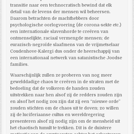
transitie naar een technocratisch bewind dat elk
detail van de levens der mensen wil beheersen.
Daarom betrachten de machthebbers door
psychologische oorlogvoering (de corona-sekte etc.)
een internationale slavenhorde te creëren van
ontmenselijkte, raciaal vermengde mensen; de
eurazisch-negroïde slaafmens van de vrijmetselaar
Coudenhove-Kalergi dus onder de heerschappij van
een internationaal netwerk van satanistische Joodse
families.
Waarschijnlijk zullen ze proberen van nog meer
gewelddadige chaos te creëren in de straten met de
bedoeling dat de volkeren de handen zouden
uitstrekken naar hen alsof zij de redders zouden zijn
en alsof het nodig zou zijn dat zij een “nieuwe orde”
zouden stichten om de chaos uit te doven; zo willen
zij de luciferiaanse cultus en wereldregering
presenteren alsof zij nodig zijn om de mensheid uit
het chaotisch tumult te trekken. Dit is de duistere