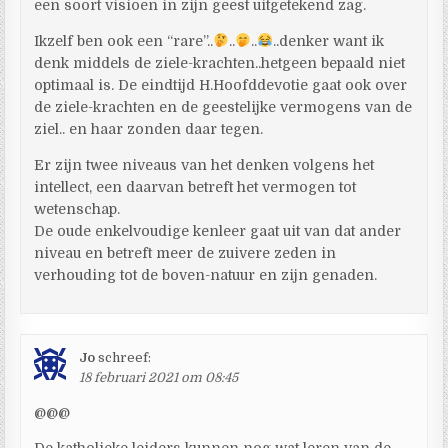
een soort visioen in zijn geest uitgetekend zag.
Ikzelf ben ook een “rare”..
..
..
..denker want ik
denk middels de ziele-krachten..hetgeen bepaald niet
optimaal is. De eindtijd H.Hoofddevotie gaat ook over
de ziele-krachten en de geestelijke vermogens van de
ziel.. en haar zonden daar tegen.
Er zijn twee niveaus van het denken volgens het
intellect, een daarvan betreft het vermogen tot
wetenschap.
De oude enkelvoudige kenleer gaat uit van dat ander
niveau en betreft meer de zuivere zeden in
verhouding tot de boven-natuur en zijn genaden.
Jo
schreef:
18 februari 2021 om 08:45
@@@
De katholieke leiders kunnen nog wat leren van de