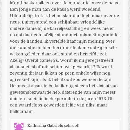
Mondmasker alleen over de mond, niet over de neus.
Een jonge man aan de kassa werd woedend.
Uiteindelijk trok ik het masker dan toch maar over de
neus. Buiten stond een schijnbaar vriendelijke
oudere dame bij de karretjesstalling en wees me er
op dat daar een tafeltje stond met ontsmettingsmiddel
voor de handen. Ik vertelde haar mijn mening over
die komedie en toen herinnerde ik me dat zij enkele
weken geleden daar ook stond en hetzelfde zei.
Akelig! Overal camera’s. Wordt ik nu geregistreerd
als a-sociaal of misschien wel gevaarlijk? Ik word
zeventig dit jaar, ik kan op geen enkele wijze nog
agressief zijn, als ik het al ooit zou wensen te zijn.
Het meest absurde is dat ik nog steeds het statuut van
gewetensbezwaarde heb, daterende van mijn meest
duistere socialistische periode in de jaren 1973-76,
een waardeloos geworden feitje van niks, maar
hallucinant.
Katharina Gabriels
schreef: