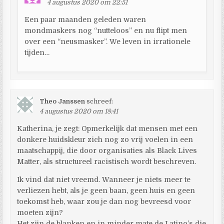
4 augustus 2020 om 22:51
Een paar maanden geleden waren
mondmaskers nog “nutteloos” en nu flipt men
over een “neusmasker”. We leven in irrationele
tijden…
Theo Janssen
schreef:
4 augustus 2020 om 18:41
Katherina, je zegt: Opmerkelijk dat mensen met een
donkere huidskleur zich nog zo vrij voelen in een
maatschappij, die door organisaties als Black Lives
Matter, als structureel racistisch wordt beschreven.
Ik vind dat niet vreemd. Wanneer je niets meer te
verliezen hebt, als je geen baan, geen huis en geen
toekomst heb, waar zou je dan nog bevreesd voor
moeten zijn?
Het zijn de blanken en in minder mate de Latino’s die