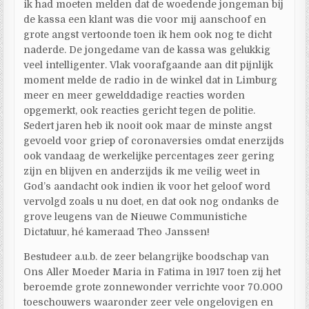
ik had moeten melden dat de woedende jongeman bij
de kassa een klant was die voor mij aanschoof en
grote angst vertoonde toen ik hem ook nog te dicht
naderde. De jongedame van de kassa was gelukkig
veel intelligenter. Vlak voorafgaande aan dit pijnlijk
moment melde de radio in de winkel dat in Limburg
meer en meer gewelddadige reacties worden
opgemerkt, ook reacties gericht tegen de politie.
Sedert jaren heb ik nooit ook maar de minste angst
gevoeld voor griep of coronaversies omdat enerzijds
ook vandaag de werkelijke percentages zeer gering
zijn en blijven en anderzijds ik me veilig weet in
God’s aandacht ook indien ik voor het geloof word
vervolgd zoals u nu doet, en dat ook nog ondanks de
grove leugens van de Nieuwe Communistiche
Dictatuur, hé kameraad Theo Janssen!
Bestudeer a.u.b. de zeer belangrijke boodschap van
Ons Aller Moeder Maria in Fatima in 1917 toen zij het
beroemde grote zonnewonder verrichte voor 70.000
toeschouwers waaronder zeer vele ongelovigen en