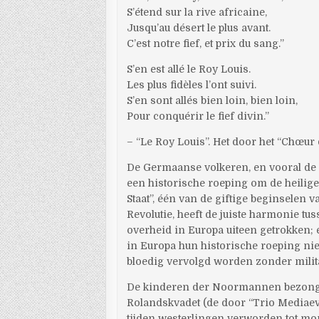
S’étend sur la rive africaine,
Jusqu’au désert le plus avant.
C’est notre fief, et prix du sang.”
S’en est allé le Roy Louis.
Les plus fidèles l’ont suivi.
S’en sont allés bien loin, bien loin,
Pour conquérir le fief divin.”
– “Le Roy Louis”. Het door het “Chœur 
De Germaanse volkeren, en vooral de
een historische roeping om de heilige
Staat”, één van de giftige beginselen
Revolutie, heeft de juiste harmonie tu
overheid in Europa uiteen getrokken;
in Europa hun historische roeping ni
bloedig vervolgd worden zonder mili
De kinderen der Noormannen bezong
Rolandskvadet (de door “Trio Mediaeva
tijden westerlingen verworden tot m