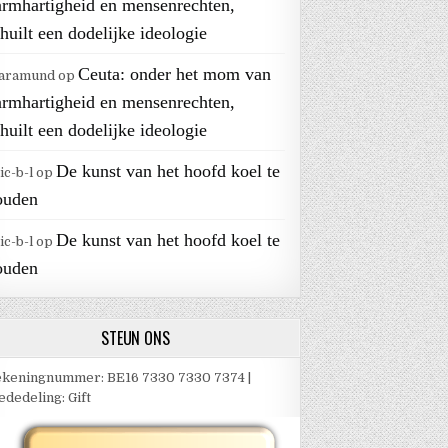
armhartigheid en mensenrechten,
huilt een dodelijke ideologie
Ceuta: onder het mom van
aramund
op
armhartigheid en mensenrechten,
huilt een dodelijke ideologie
De kunst van het hoofd koel te
ic-b-l
op
ouden
De kunst van het hoofd koel te
ic-b-l
op
ouden
STEUN ONS
keningnummer: BE16 7330 7330 7374 |
dedeling: Gift