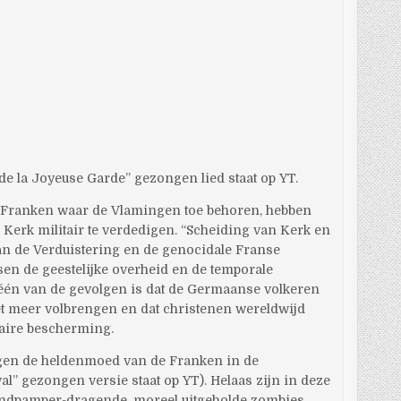
de la Joyeuse Garde” gezongen lied staat op YT.
 Franken waar de Vlamingen toe behoren, hebben
 Kerk militair te verdedigen. “Scheiding van Kerk en
 van de Verduistering en de genocidale Franse
ssen de geestelijke overheid en de temporale
 één van de gevolgen is dat de Germaanse volkeren
et meer volbrengen en dat christenen wereldwijd
taire bescherming.
en de heldenmoed van de Franken in de
l” gezongen versie staat op YT). Helaas zijn in deze
ondpamper-dragende, moreel uitgeholde zombies