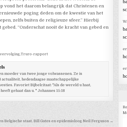
b
p vond het daarom belangrijk dat Christenen en
sc
ernieuwde poging deden om de kwestie van het
en, zelfs buiten de religieuze sfeer.” Hierbij
W
t gebed. “Onderschat nooit de kracht van gebed en
b
sc
er
nvervolging
,
Truro-rapport
h
els
er
 en moeder van twee jonge volwassenen. Ze is
h
) actualiteit, hedendaagse maatschappelijke
ties. Favoriet Bijbelcitaat: "Als de wereld u haat,
 heeft gehaat dan u. " Johannes 15:18
Re
Me
n Belgische staat, Bill Gates en epidemioloog Neil Ferguson →