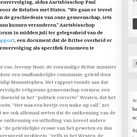
E
envervolging, aldus Aartsbisschop Paul
voor de Relaties met Staten. “We gaan er teveel
van de geschiedenis van onze gemeenschap, iets
 aan kunnen veranderen.” Aartsbisschop
forum in midden juli ter gelegenheid van de
apport
, een document dat de Britse overheid er
tenvervolging als specifiek fenomeen te
Ar
ht van Jeremy Hunt, de voormalige Britse minister
door een onafhankelijke commissie, geleid door
hilip Mounstephen. Het rapport toonde aan dat
 vervolgde religieuze gemeenschap vormen, een
rdoezeld in het “politiek correcte” Westen, dat het
W
oots. “Het was een beetje een wake-up call”, zei
b
at we ook allemaal weten dat de ontkenning van de
sc
de ontkenning en uitholling van zoveel andere
 “de geleidelijke erosie van het geweten en dus
fk
erspreid probleem, “zelfs in het Westen, de