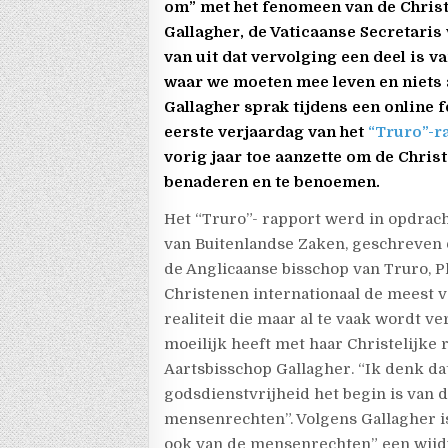
om” met het fenomeen van de Christ
Gallagher, de Vaticaanse Secretaris 
van uit dat vervolging een deel is 
waar we moeten mee leven en niets
Gallagher sprak tijdens een online 
eerste verjaardag van het
“Truro”-r
vorig jaar toe aanzette om de Chris
benaderen en te benoemen.
Het “Truro”- rapport werd in opdrac
van Buitenlandse Zaken, geschreven 
de Anglicaanse bisschop van Truro, P
Christenen internationaal de meest
realiteit die maar al te vaak wordt ve
moeilijk heeft met haar Christelijke r
Aartsbisschop Gallagher. “Ik denk d
godsdienstvrijheid het begin is van 
mensenrechten”. Volgens Gallagher is
ook van de mensenrechten” een wijdv