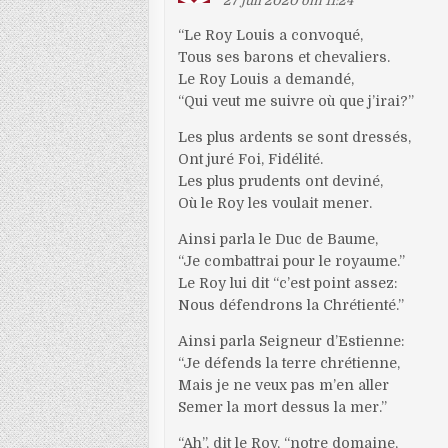
27 juli 2020 om 11:24
“Le Roy Louis a convoqué,
Tous ses barons et chevaliers.
Le Roy Louis a demandé,
“Qui veut me suivre où que j’irai?”
Les plus ardents se sont dressés,
Ont juré Foi, Fidélité.
Les plus prudents ont deviné,
Où le Roy les voulait mener.
Ainsi parla le Duc de Baume,
“Je combattrai pour le royaume.”
Le Roy lui dit “c’est point assez:
Nous défendrons la Chrétienté.”
Ainsi parla Seigneur d’Estienne:
“Je défends la terre chrétienne,
Mais je ne veux pas m’en aller
Semer la mort dessus la mer.”
“Ah”, dit le Roy, “notre domaine,