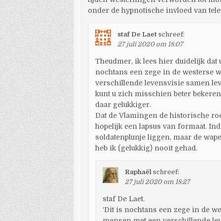
onder de hypnotische invloed van tel
staf De Laet
schreef:
27 juli 2020 om 18:07
Theudmer, ik lees hier duidelijk dat 
nochtans een zege in de westerse 
verschillende levensvisie samen leve
kunt u zich misschien beter bekeren 
daar gelukkiger.
Dat de Vlamingen de historische roe
hopelijk een lapsus van formaat. Ind
soldatenplunje liggen, maar de wape
heb ik (gelukkig) nooit gehad.
Raphaël
schreef:
27 juli 2020 om 18:27
staf De Laet.
‘Dit is nochtans een zege in de w
mensen met een verschillende leven