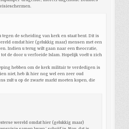
evisieschermen.
u tegen de scheiding van kerk en staat bent. Dit is
wereld omdat hier (gelukkig maar) mensen met een
n. Indien u terug wilt gaan naar een theocratie,
tot de door u verfoeide Islam. Hopelijk voelt u zich
ping hebben om de kerk militair te verdedigen is
ien niet, heb ik hier nog wel een zeer oud
ns zult u op de zwarte markt moeten kopen, die
esterse wereld omdat hier (gelukkig maar)
svisie samen leven.’, schrijf je. Nou, dat is