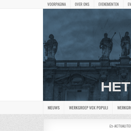
VOORPAGINA
OVER ONS
EVENEMENTEN
E
NIEUWS
WERKGROEP VOX POPULI
WERKGR
GEPLAATST
ACTUALITEI
IN