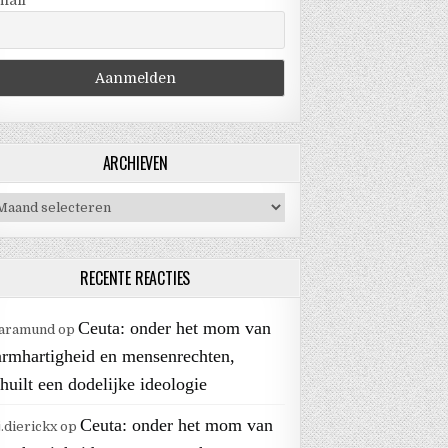
mail
ARCHIEVEN
chieven
RECENTE REACTIES
Ceuta: onder het mom van
aramund
op
armhartigheid en mensenrechten,
huilt een dodelijke ideologie
Ceuta: onder het mom van
j.dierickx
op