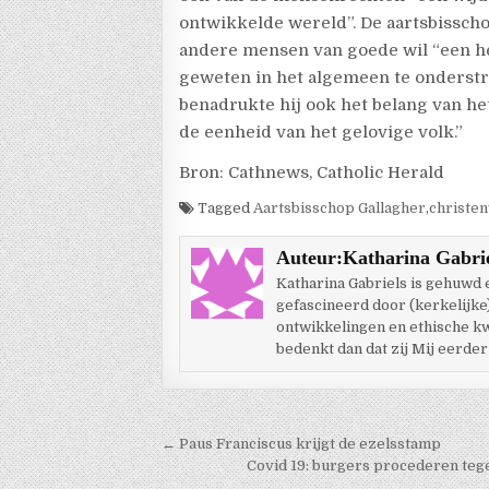
ontwikkelde wereld”.
De aartsbisscho
andere mensen van goede wil “een h
geweten in het algemeen te onderstrep
benadrukte hij ook het belang van he
de eenheid van het gelovige volk.”
Bron: Cathnews, Catholic Herald
Tagged
Aartsbisschop Gallagher
,
christe
Auteur:
Katharina Gabri
Katharina Gabriels is gehuwd
gefascineerd door (kerkelijke
ontwikkelingen en ethische kwes
bedenkt dan dat zij Mij eerder
Berichtnavigatie
← Paus Franciscus krijgt de ezelsstamp
Covid 19: burgers procederen tege