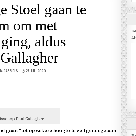
na
e Stoel gaan te
am om met
Re
ging, aldus
Me
 Gallagher
NA GABRIELS
25 JULI 2020
isschop Paul Gallagher
oel gaan “tot op zekere hoogte te zelfgenoegzaam