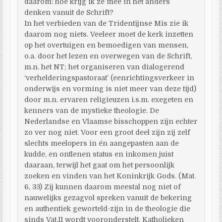
daarom: hoe krijg ik ze mee in het anders
denken vanuit de Schrift?
In het verbieden van de Tridentijnse Mis zie ik
daarom nog niets. Veeleer moet de kerk inzetten
op het overtuigen en bemoedigen van mensen,
o.a. door het lezen en overwegen van de Schrift,
m.n. het NT; het organiseren van dialogerend
‘verhelderingspastoraat’ (eenrichtingsverkeer in
onderwijs en vorming is niet meer van deze tijd)
door m.n. ervaren religieuzen i.s.m. exegeten en
kenners van de mystieke theologie. De
Nederlandse en Vlaamse bisschoppen zijn echter
zo ver nog niet. Voor een groot deel zijn zij zelf
slechts meelopers in én aangepasten aan de
kudde, en ontlenen status en inkomen juist
daaraan, terwijl het gaat om het persoonlijk
zoeken en vinden van het Koninkrijk Gods. (Mat.
6, 33) Zij kunnen daarom meestal nog niet of
nauwelijks gezagvol spreken vanuit de bekering
en authentiek geworteld-zijn in de theologie die
sinds Vat.II wordt vooronderstelt. Katholieken