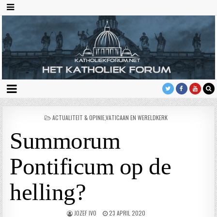
GEPLAATST
ACTUALITEIT & OPINIE
,
VATICAAN EN WERELDKERK
IN
Summorum
Pontificum op de
helling?
JOZEF IVO
23 APRIL 2020