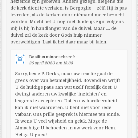
hetzelfde zijn gebleven. Anders gezegd: diegene die
de kerk dient te verlaten, is Bergoglio – zélf. Hij is pas
tevreden, als de kerken door niémand meer bezocht
worden. Mocht het U nóg niet duidelijk zijn: volgens
mij is hij ’n handlanger van de duivel. Maar …. de
duivel zal de kerk door Gods hulp nimmer
overweldigen. Laat ik het daar maar bij laten.
Basilius minor
schreef:
25 april 2020 om 13:33
Sorry, beste P. Derks, maar uw reactie gaat de
grens over van betamelijkheid. Bovendien wrijft
U de huidige paus aan wat uzelf feitelijk doet: U
dwingt anderen uw kwalijke ‘inzichten’ en
leugens te accepteren. Dat én uw hardleersheid
kan ik niet waarderen. U bent niet voor rede
vatbaar. Ons prille gesprek is hiermee ten einde.
Ik wens U veel wijsheid en geluk. Moge de
Almachtige U behoeden in uw werk voor Hem.
Het ga U goed!