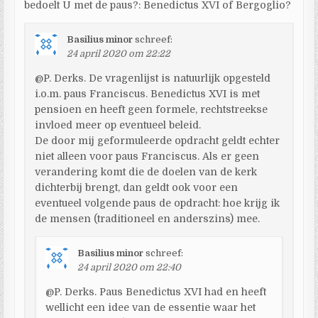
bedoelt U met de paus?: Benedictus XVI of Bergoglio?
Basilius minor
schreef:
24 april 2020 om 22:22
@P. Derks. De vragenlijst is natuurlijk opgesteld
i.o.m. paus Franciscus. Benedictus XVI is met
pensioen en heeft geen formele, rechtstreekse
invloed meer op eventueel beleid.
De door mij geformuleerde opdracht geldt echter
niet alleen voor paus Franciscus. Als er geen
verandering komt die de doelen van de kerk
dichterbij brengt, dan geldt ook voor een
eventueel volgende paus de opdracht: hoe krijg ik
de mensen (traditioneel en anderszins) mee.
Basilius minor
schreef:
24 april 2020 om 22:40
@P. Derks. Paus Benedictus XVI had en heeft
wellicht een idee van de essentie waar het