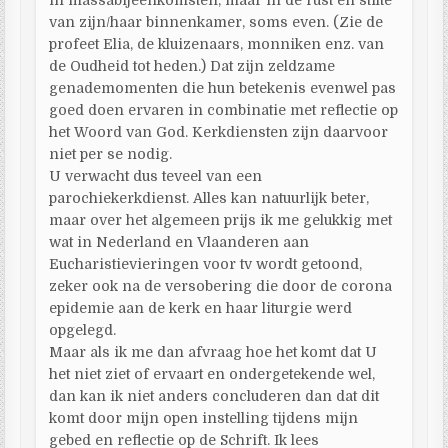
in massabijeenkomsten, maar in de rust en stilte
van zijn/haar binnenkamer, soms even. (Zie de
profeet Elia, de kluizenaars, monniken enz. van
de Oudheid tot heden.) Dat zijn zeldzame
genademomenten die hun betekenis evenwel pas
goed doen ervaren in combinatie met reflectie op
het Woord van God. Kerkdiensten zijn daarvoor
niet per se nodig.
U verwacht dus teveel van een
parochiekerkdienst. Alles kan natuurlijk beter,
maar over het algemeen prijs ik me gelukkig met
wat in Nederland en Vlaanderen aan
Eucharistievieringen voor tv wordt getoond,
zeker ook na de versobering die door de corona
epidemie aan de kerk en haar liturgie werd
opgelegd.
Maar als ik me dan afvraag hoe het komt dat U
het niet ziet of ervaart en ondergetekende wel,
dan kan ik niet anders concluderen dan dat dit
komt door mijn open instelling tijdens mijn
gebed en reflectie op de Schrift. Ik lees