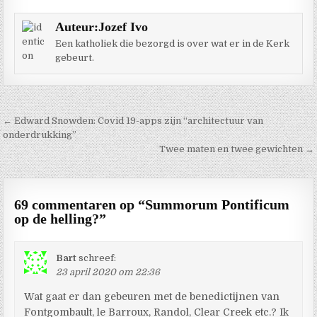
Auteur:
Jozef Ivo
Een katholiek die bezorgd is over wat er in de Kerk
gebeurt.
Berichtnavigatie
← Edward Snowden: Covid 19-apps zijn “architectuur van
onderdrukking”
Twee maten en twee gewichten →
69 commentaren op “
Summorum Pontificum
op de helling?
”
Bart
schreef:
23 april 2020 om 22:36
Wat gaat er dan gebeuren met de benedictijnen van
Fontgombault, le Barroux, Randol, Clear Creek etc.? Ik