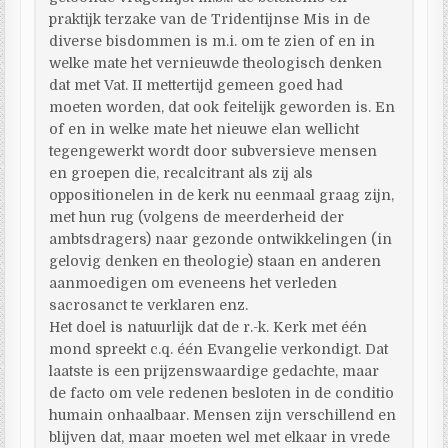
praktijk terzake van de Tridentijnse Mis in de
diverse bisdommen is m.i. om te zien of en in
welke mate het vernieuwde theologisch denken
dat met Vat. II mettertijd gemeen goed had
moeten worden, dat ook feitelijk geworden is. En
of en in welke mate het nieuwe elan wellicht
tegengewerkt wordt door subversieve mensen
en groepen die, recalcitrant als zij als
oppositionelen in de kerk nu eenmaal graag zijn,
met hun rug (volgens de meerderheid der
ambtsdragers) naar gezonde ontwikkelingen (in
gelovig denken en theologie) staan en anderen
aanmoedigen om eveneens het verleden
sacrosanct te verklaren enz.
Het doel is natuurlijk dat de r.-k. Kerk met één
mond spreekt c.q. één Evangelie verkondigt. Dat
laatste is een prijzenswaardige gedachte, maar
de facto om vele redenen besloten in de conditio
humain onhaalbaar. Mensen zijn verschillend en
blijven dat, maar moeten wel met elkaar in vrede