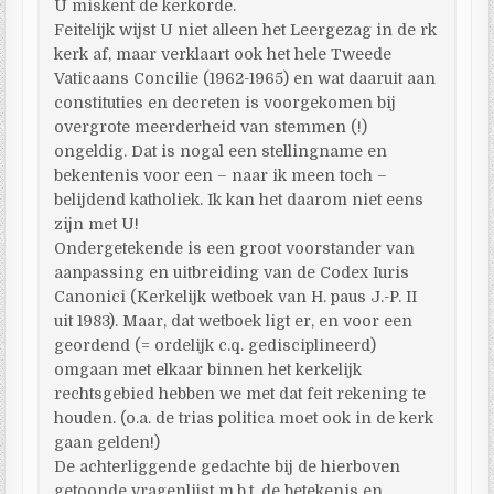
U miskent de kerkorde.
Feitelijk wijst U niet alleen het Leergezag in de rk
kerk af, maar verklaart ook het hele Tweede
Vaticaans Concilie (1962-1965) en wat daaruit aan
constituties en decreten is voorgekomen bij
overgrote meerderheid van stemmen (!)
ongeldig. Dat is nogal een stellingname en
bekentenis voor een – naar ik meen toch –
belijdend katholiek. Ik kan het daarom niet eens
zijn met U!
Ondergetekende is een groot voorstander van
aanpassing en uitbreiding van de Codex Iuris
Canonici (Kerkelijk wetboek van H. paus J.-P. II
uit 1983). Maar, dat wetboek ligt er, en voor een
geordend (= ordelijk c.q. gedisciplineerd)
omgaan met elkaar binnen het kerkelijk
rechtsgebied hebben we met dat feit rekening te
houden. (o.a. de trias politica moet ook in de kerk
gaan gelden!)
De achterliggende gedachte bij de hierboven
getoonde vragenlijst m.b.t. de betekenis en