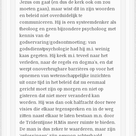
Jezus om gaat (en dus de kerk ook om zou
moeten gaan), maar wist dit in zijn woorden
en beleid niet overduidelijk te
communiceren. Hij is een systeemdenker als
theoloog en geen bijzondere psycholoog met
kennis van de
godservaring/godsontmoeting; van
godsdienstpsychologie had hij m.i. weinig
kaas gegeten. Hij keek m.i. teveel naar het
verleden, naar de regels en dogma’s, en dat
werpt onoverbrugbare barrières op voor het
opnemen van wetenschappelijke inzichten
uit onze tijd in het beleid dat nu eenmaal
gericht moet zijn op morgen en niet op
gisteren dat niet meer veranderd kan
worden. Hij was dan ook halfzacht door twee
visies die elkaar tegenspreken en in de weg
zitten naast elkaar te laten bestaan m.n. door
de Tridentijnse H.Mis meer ruimte te bieden.
De man is dus zeker te waarderen, maar zijn
‘oplossingen’ zijn gewoon achterhaald.