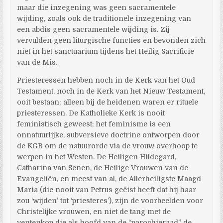
maar die inzegening was geen sacramentele
wijding, zoals ook de traditionele inzegening van
een abdis geen sacramentele wijding is. Zij
vervulden geen liturgische functies en bevonden zich
niet in het sanctuarium tijdens het Heilig Sacrificie
van de Mis.
Priesteressen hebben noch in de Kerk van het Oud
Testament, noch in de Kerk van het Nieuw Testament,
ooit bestaan; alleen bij de heidenen waren er rituele
priesteressen. De Katholieke Kerk is nooit
feministisch geweest; het feminisme is een
onnatuurlijke, subversieve doctrine ontworpen door
de KGB om de natuurorde via de vrouw overhoop te
werpen in het Westen. De Heiligen Hildegard,
Catharina van Senen, de Heilige Vrouwen van de
Evangeliën, en meest van al, de Allerheiligste Maagd
Maria (die nooit van Petrus geëist heeft dat hij haar
zou ‘wijden’ tot ‘priesteres’), zijn de voorbeelden voor
Christelijke vrouwen, en niet de tang met de
ventenkop die als hoofd van de “parochieraad” de