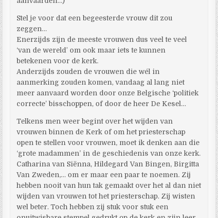
aanvaarden…)
Stel je voor dat een begeesterde vrouw dit zou
zeggen…
Enerzijds zijn de meeste vrouwen dus veel te veel
‘van de wereld’ om ook maar iets te kunnen
betekenen voor de kerk.
Anderzijds zouden de vrouwen die wél in
aanmerking zouden komen, vandaag al lang niet
meer aanvaard worden door onze Belgische ‘politiek
correcte’ bisschoppen, of door de heer De Kesel…
Telkens men weer begint over het wijden van
vrouwen binnen de Kerk of om het priesterschap
open te stellen voor vrouwen, moet ik denken aan die
‘grote madammen’ in de geschiedenis van onze kerk.
Catharina van Siënna, Hildegard Van Bingen, Birgitta
Van Zweden,… om er maar een paar te noemen. Zij
hebben nooit van hun tak gemaakt over het al dan niet
wijden van vrouwen tot het priesterschap. Zij wisten
wel beter. Toch hebben zij stuk voor stuk een
onuitwisbare stempel gedrukt op de kerk en zijn leer.