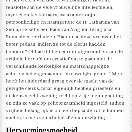
er het Woord van God te verkondigen. Ik denk
tenslotte aan de vele vrouwelijke intellectuelen,
mystici en kerkleraars, waaronder mijn
patroonheilige en naamgenote de H. Catharina van
Siena, die zelfs een Paus van Avignon terug naar
Rome deed verhuizen.
Hadden al deze vrouwen het
beter gedaan, indien ze tot de clerus hadden
behoord? Of had dit hen eerder afgeremd en van de
vrijheid beroofd om creatief om te gaan met de
verschillende kerkelijke en maatschappelijke
actoren: het zogenaamde “vrouwelijke genie”? Men
heeft het inderdaad graag over de macht van de
gewijde clerus, maar eigenlijk hebben priesters en
diakens slechts weinig recht op vrije meningsuiting
en zijn ze vaak op gehoorzaamheid ingesteld. Indien
vrijheid belangrijk is om een bepaalde rol te kunnen
spelen, is men soms beter af zonder wijding.
Hervormingsmoeheid