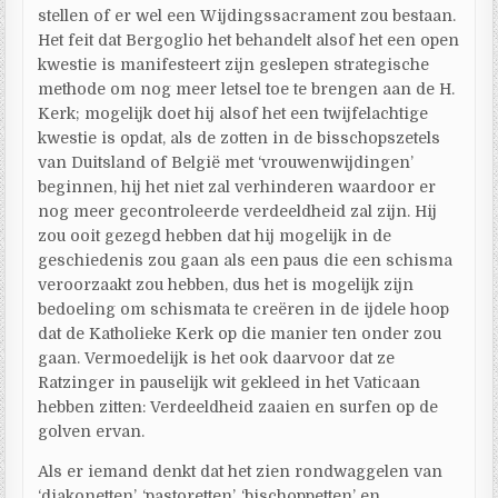
stellen of er wel een Wijdingssacrament zou bestaan.
Het feit dat Bergoglio het behandelt alsof het een open
kwestie is manifesteert zijn geslepen strategische
methode om nog meer letsel toe te brengen aan de H.
Kerk; mogelijk doet hij alsof het een twijfelachtige
kwestie is opdat, als de zotten in de bisschopszetels
van Duitsland of België met ‘vrouwenwijdingen’
beginnen, hij het niet zal verhinderen waardoor er
nog meer gecontroleerde verdeeldheid zal zijn. Hij
zou ooit gezegd hebben dat hij mogelijk in de
geschiedenis zou gaan als een paus die een schisma
veroorzaakt zou hebben, dus het is mogelijk zijn
bedoeling om schismata te creëren in de ijdele hoop
dat de Katholieke Kerk op die manier ten onder zou
gaan. Vermoedelijk is het ook daarvoor dat ze
Ratzinger in pauselijk wit gekleed in het Vaticaan
hebben zitten: Verdeeldheid zaaien en surfen op de
golven ervan.
Als er iemand denkt dat het zien rondwaggelen van
‘diakonetten’, ‘pastoretten’, ‘bischoppetten’ en