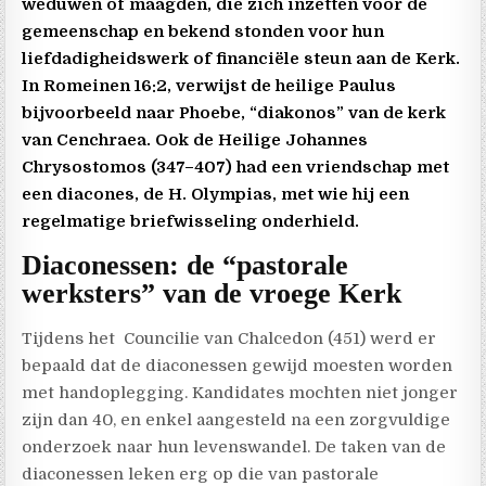
weduwen of maagden, die zich inzetten voor de
gemeenschap en bekend stonden voor hun
liefdadigheidswerk of financiële steun aan de Kerk.
In Romeinen 16:2, verwijst de heilige Paulus
bijvoorbeeld naar Phoebe, “diakonos” van de kerk
van Cenchraea. Ook de Heilige Johannes
Chrysostomos (347–407) had een vriendschap met
een diacones, de H. Olympias, met wie hij een
regelmatige briefwisseling onderhield.
Diaconessen: de “pastorale
werksters” van de vroege Kerk
Tijdens het
Councilie van Chalcedon (451) werd er
bepaald dat de diaconessen gewijd moesten worden
met handoplegging. Kandidates mochten niet jonger
zijn dan 40, en enkel aangesteld na een zorgvuldige
onderzoek naar hun levenswandel. De taken van de
diaconessen leken erg op die van pastorale