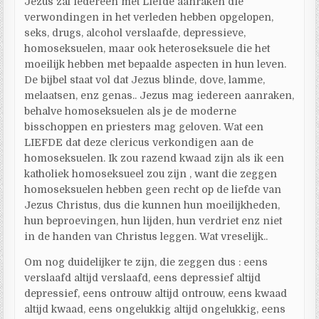
Jezus zal iedereen met Liefde aanraken die
verwondingen in het verleden hebben opgelopen,
seks, drugs, alcohol verslaafde, depressieve,
homoseksuelen, maar ook heteroseksuele die het
moeilijk hebben met bepaalde aspecten in hun leven.
De bijbel staat vol dat Jezus blinde, dove, lamme,
melaatsen, enz genas.. Jezus mag iedereen aanraken,
behalve homoseksuelen als je de moderne
bisschoppen en priesters mag geloven. Wat een
LIEFDE dat deze clericus verkondigen aan de
homoseksuelen. Ik zou razend kwaad zijn als ik een
katholiek homoseksueel zou zijn , want die zeggen
homoseksuelen hebben geen recht op de liefde van
Jezus Christus, dus die kunnen hun moeilijkheden,
hun beproevingen, hun lijden, hun verdriet enz niet
in de handen van Christus leggen. Wat vreselijk..
Om nog duidelijker te zijn, die zeggen dus : eens
verslaafd altijd verslaafd, eens depressief altijd
depressief, eens ontrouw altijd ontrouw, eens kwaad
altijd kwaad, eens ongelukkig altijd ongelukkig, eens