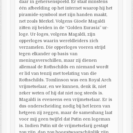
daar in gehersenspoeld. Er staat minstens
één afbeelding op het internet waarop hij het
piramide-symbool met zijn handen maakt,
net zoals Merkel. Volgens Gioele Magaldi
zitten zij beiden in de “Golden Eurasia” ur-
loge. Ur-loges, volgens Magaldi, zijn
opperloges waarin wereldleiders zich
verzamelen. Die opperloges voeren strijd
tegen elkander op basis van
meningsverschillen, maar zij dienen
allemaal de Rothschilds en niemand wordt
er lid van tenzij met toelating van die
Rothschilds. Tomlinson was een Royal Arch
vrijmetselaar, en we kunnen, denk ik, niet
zeker weten of hij dat niet nog steeds is.
Magaldi is eveneens een vrijmetselaar. Er is
dus onderscheiding nodig bij het lezen van
hetgeen zij zeggen, maar de samenhang laat
voor mij geen twijfel dat Putin een logeman
is. Indien Putin uit de vrijmetselarij gestapt
zou zijn, dan zou hoogstwaarschijnlijk zijn