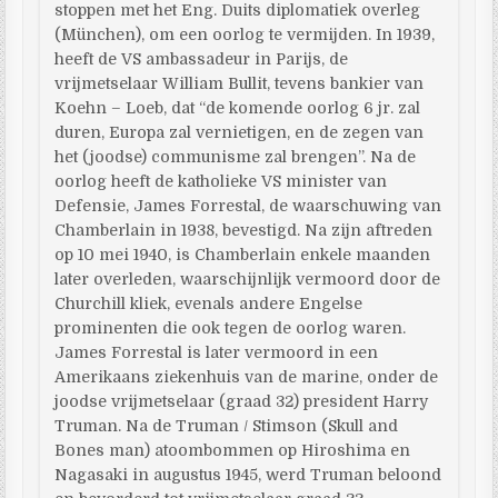
stoppen met het Eng. Duits diplomatiek overleg
(München), om een oorlog te vermijden. In 1939,
heeft de VS ambassadeur in Parijs, de
vrijmetselaar William Bullit, tevens bankier van
Koehn – Loeb, dat “de komende oorlog 6 jr. zal
duren, Europa zal vernietigen, en de zegen van
het (joodse) communisme zal brengen”. Na de
oorlog heeft de katholieke VS minister van
Defensie, James Forrestal, de waarschuwing van
Chamberlain in 1938, bevestigd. Na zijn aftreden
op 10 mei 1940, is Chamberlain enkele maanden
later overleden, waarschijnlijk vermoord door de
Churchill kliek, evenals andere Engelse
prominenten die ook tegen de oorlog waren.
James Forrestal is later vermoord in een
Amerikaans ziekenhuis van de marine, onder de
joodse vrijmetselaar (graad 32) president Harry
Truman. Na de Truman / Stimson (Skull and
Bones man) atoombommen op Hiroshima en
Nagasaki in augustus 1945, werd Truman beloond