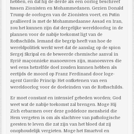
hebben, en dat hij de derde als een oorlog beschreef
tussen Zionisten en Mohammedanen. Gezien Donald
Trump de oorlogen van de Zionisten voert, en Putin
geallieerd is met de Mohammedaanse Assad en Iran,
zou het kunnen zijn dat dergelijke wereldoorlog in de
plannen voor de nabije toekomst ligt van de
Rothschilds. Iemand die begrip heeft van hoe de
wereldpolitiek werkt weet dat de aanslag op de spion
Sergej Skripal en de beweerde chemische aanval in
Syrië maçonnieke manoeuvres zijn, manoeuvres die
wel eens hetzelfde doel zouden kunnen hebben als
eertijds de moord op Franz Ferdinand door loge-
agent Gavrilo Princip: Het ontketenen van een
wereldoorlog voor de doeleinden van de Rothschilds.
Er moet constant en intensief gebeden worden; God
weet wat de nabije toekomst zal brengen. Moge Hij
Zich erbarmen over deze goddeloze mensheid die
Hem vergeten is om als slachtvee van pathologische
geesten te leven die zat zijn van het bloed dat zij
onophoudelijk vergieten. Moge het Smartvol en