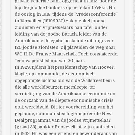
private Federale Bank opgericht in 1913, door de
top der joodse bankiers op het eiland Yekkil. Na
de oorlog in 1918, tijdens de “vredesconferentie”
in Versailles (1919/1920) zaten enkel joodse
zionisten en vrijmetselaars aan tafel, onder
leiding van de joodse Baruch, leider van de
Amerikaanse delegatie bestaande uit ongeveer
120 joodse zionisten. Zij plaveiden de weg naar
WO II. De Franse Maarschalk Foch constateerde,
“een wapenstilstand van 20 jaar”.
In 1929, tijdens het presidentschap van Hoover,
klapte, op commando, de economisch
opgepompte luchtballon van de Wallstreet beurs
die alle wereldbeurzen meesleepte, ter
vernietiging van de Amerikaanse economie en
de oorzaak van de diepste economische crisis
ooit, wereldwijd. Dit, ter voorbereiding van het
geplande, communistisch geïnspireerde New
Deal programma van de joodse vrijmetselaar
(graad 33) bankier Roosevelt, bij zijn aantreden
in 1933. Hij was een vriend en bewonderaar van