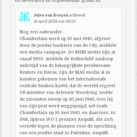
en bevorderd tot vrijmetselaar graad 33.
Jules van Rooyen
schreef:
16 april 2018 om 08:53
Nog een nabrander :
Chamberlain werd op 10 mei 1940, afgezet
door de joodse bankiers van de City, middels
een media campagne. De MSM media zijn al
vanaf 1900, middels de Rothschild aankoop
indertijd van de belangrijkste persbureaus
Reuters en Havas, zijn de MAS media al in
handen gekomen van het internationale
centrale banken kartel, dat de wereld regeert.
VS minister van defensie Woodring voelde
de zionisten zweep op 20 juni 1940, toen hij
van zijn post werd weggejaagd, net zoals
Chamberlain op 10 mei 1940, en daarvoor, in
1916, tijdens WO I, premier Asquith, die zich
verzette tegen de plannen voor de oprichting
van een joodse staat in Palestina. Asquith