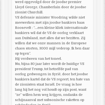
werd opgevolgd door de joodse premier
Lloyd George, Chamberlain door de joodse
zionist Churchill.
VS defensie minister Woodring wilde niet
meewerken met zijn joodse bankiers baas
Roosevelt : “….een kleine kliek internationale
bankiers wil dat de VS de oorlog verklaart
aan Duitsland, met alles dat we bezitten. Zij
willen dat we onze mannen in de Europese
chaos storten, 3000 mijl vederop. Ik ben daar
op tegen”.
Hij verdween van het toneel.
Nu, bijna 80 jaar later wordt de huidige VS
president Trump, tot hetzelfde pad van
oorlog gedwongen in Syrië, door het joodse
bankiers kartel dat de VS regeert, ten bate van
de zionisten staat Israël. De vraag is hoe
lang hij het nog vol houdt op zijn post, want
“ze” willen hem weg krijgen, ondanks de
schijnaanval met subsonische raketten op
schijndoelen in Syrië.