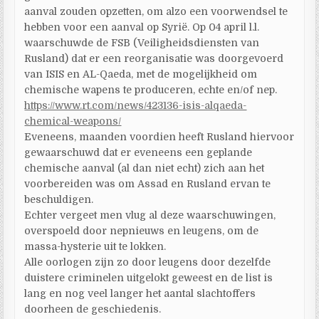
aanval zouden opzetten, om alzo een voorwendsel te
hebben voor een aanval op Syrië. Op 04 april l.l.
waarschuwde de FSB (Veiligheidsdiensten van
Rusland) dat er een reorganisatie was doorgevoerd
van ISIS en AL-Qaeda, met de mogelijkheid om
chemische wapens te produceren, echte en/of nep.
https://www.rt.com/news/423136-isis-alqaeda-
chemical-weapons/
Eveneens, maanden voordien heeft Rusland hiervoor
gewaarschuwd dat er eveneens een geplande
chemische aanval (al dan niet echt) zich aan het
voorbereiden was om Assad en Rusland ervan te
beschuldigen.
Echter vergeet men vlug al deze waarschuwingen,
overspoeld door nepnieuws en leugens, om de
massa-hysterie uit te lokken.
Alle oorlogen zijn zo door leugens door dezelfde
duistere criminelen uitgelokt geweest en de list is
lang en nog veel langer het aantal slachtoffers
doorheen de geschiedenis.