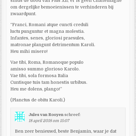
sinds de dood van Pius XII; er is geen Charlemagne
om dergelijke bemoeienissen te verhinderen bij
zwaardpunt.
“Franci, Romani atque cuncti creduli
luctu punguntur et magna molestia.
Infantes, senes, gloriosi praesules,
matronae plangunt detrimentum Karoli.
Heu mihi misero!
Vae tibi, Roma, Romanoque populo
amisso summo glorioso Karolo.
Vae tibi, sola formosa Italia
Cuntisque tuis tam honestis urbibus.
Heu me dolens, plango!”
(Planctus de obitu Karoli.)
Jules van Rooyen
schreef:
18 april 2018 om 15:07
Ben zeer benieuwd, beste Benjamin, waar je dat