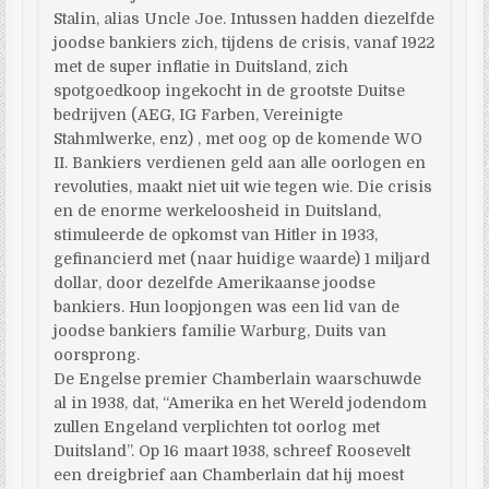
Stalin, alias Uncle Joe. Intussen hadden diezelfde
joodse bankiers zich, tijdens de crisis, vanaf 1922
met de super inflatie in Duitsland, zich
spotgoedkoop ingekocht in de grootste Duitse
bedrijven (AEG, IG Farben, Vereinigte
Stahmlwerke, enz) , met oog op de komende WO
II. Bankiers verdienen geld aan alle oorlogen en
revoluties, maakt niet uit wie tegen wie. Die crisis
en de enorme werkeloosheid in Duitsland,
stimuleerde de opkomst van Hitler in 1933,
gefinancierd met (naar huidige waarde) 1 miljard
dollar, door dezelfde Amerikaanse joodse
bankiers. Hun loopjongen was een lid van de
joodse bankiers familie Warburg, Duits van
oorsprong.
De Engelse premier Chamberlain waarschuwde
al in 1938, dat, “Amerika en het Wereld jodendom
zullen Engeland verplichten tot oorlog met
Duitsland”. Op 16 maart 1938, schreef Roosevelt
een dreigbrief aan Chamberlain dat hij moest