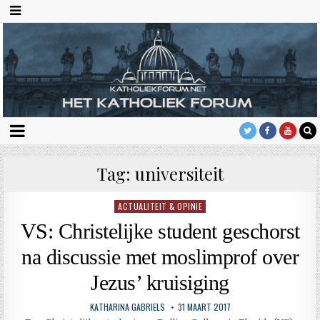
Tag:
universiteit
ACTUALITEIT & OPINIE
Geplaatst
in
VS: Christelijke student geschorst
na discussie met moslimprof over
Jezus’ kruisiging
KATHARINA GABRIELS
31 MAART 2017