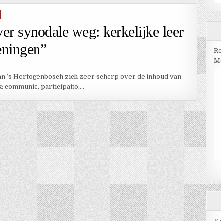
na
er synodale weg: kerkelijke leer
eningen”
Re
Me
 van ’s Hertogenbosch zich zeer scherp over de inhoud van
 communio, participatio,…