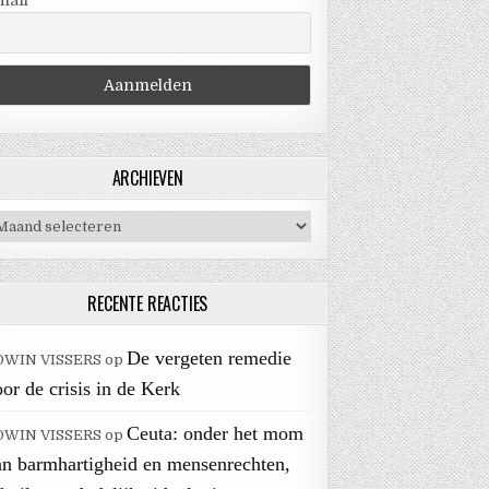
mail
ARCHIEVEN
chieven
RECENTE REACTIES
De vergeten remedie
DWIN VISSERS
op
or de crisis in de Kerk
Ceuta: onder het mom
DWIN VISSERS
op
an barmhartigheid en mensenrechten,