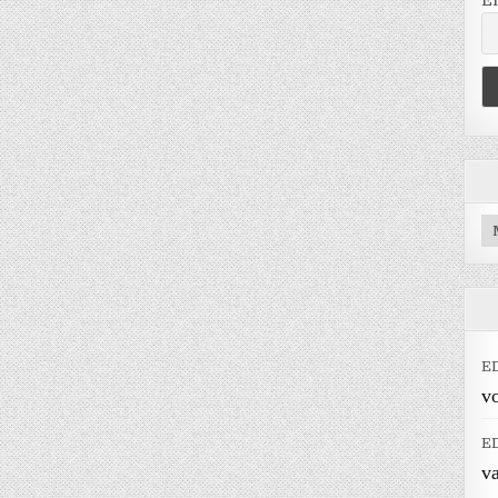
E
Ar
E
vo
E
v