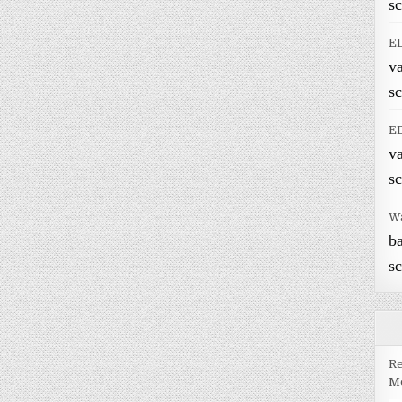
sc
E
v
sc
E
v
sc
W
b
sc
Re
Me