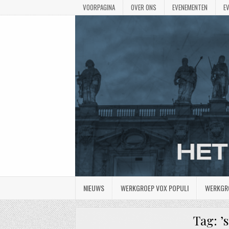
VOORPAGINA
OVER ONS
EVENEMENTEN
E
NIEUWS
WERKGROEP VOX POPULI
WERKGR
Tag:
’