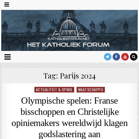
Tag:
Parijs 2024
ACTUALITEIT & OPINIE
MAATSCHAPPIJ
Geplaatst
in
Olympische spelen: Franse
bisschoppen en Christelijke
opiniemakers wereldwijd klagen
godslastering aan