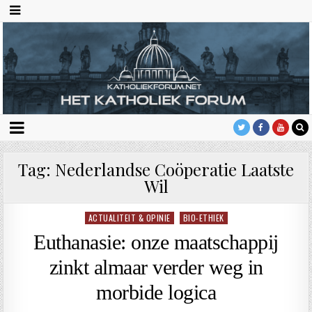
Tag:
Nederlandse Coöperatie Laatste
Wil
ACTUALITEIT & OPINIE
BIO-ETHIEK
Geplaatst
in
Euthanasie: onze maatschappij
zinkt almaar verder weg in
morbide logica