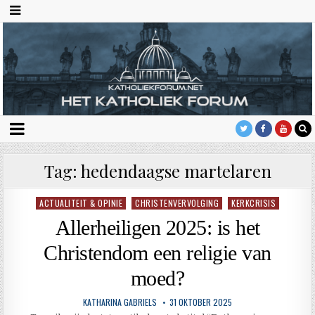
Tag:
hedendaagse martelaren
ACTUALITEIT & OPINIE
CHRISTENVERVOLGING
KERKCRISIS
Geplaatst
in
Allerheiligen 2025: is het
Christendom een religie van
moed?
KATHARINA GABRIELS
31 OKTOBER 2025