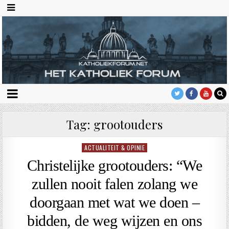
Tag:
grootouders
ACTUALITEIT & OPINIE
Geplaatst
in
Christelijke grootouders: “We
zullen nooit falen zolang we
doorgaan met wat we doen –
bidden, de weg wijzen en ons