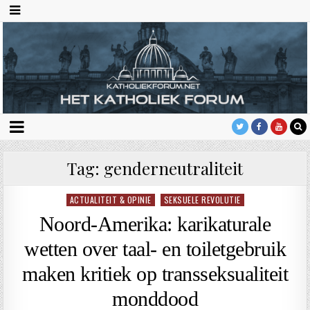
Tag:
genderneutraliteit
ACTUALITEIT & OPINIE
SEKSUELE REVOLUTIE
Geplaatst
in
Noord-Amerika: karikaturale
wetten over taal- en toiletgebruik
maken kritiek op transseksualiteit
monddood