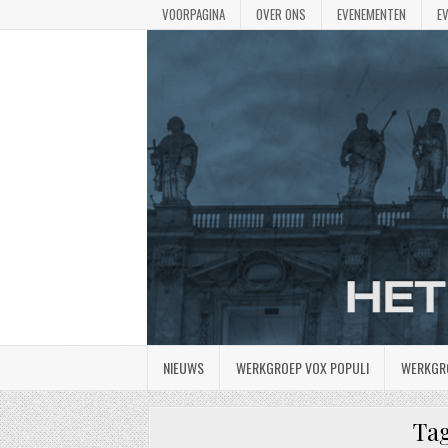
VOORPAGINA
OVER ONS
EVENEMENTEN
E
NIEUWS
WERKGROEP VOX POPULI
WERKGR
Ta