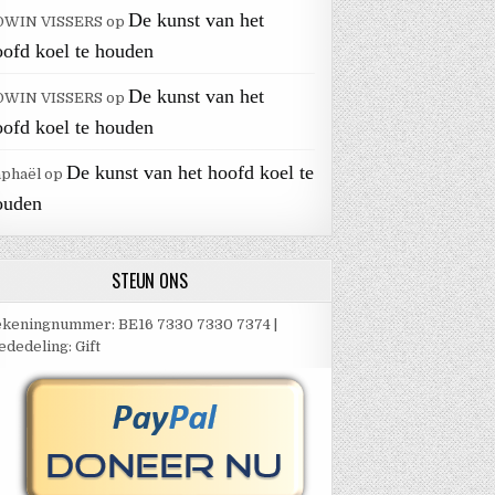
De kunst van het
DWIN VISSERS
op
oofd koel te houden
De kunst van het
DWIN VISSERS
op
oofd koel te houden
De kunst van het hoofd koel te
aphaël
op
ouden
STEUN ONS
keningnummer: BE16 7330 7330 7374 |
dedeling: Gift