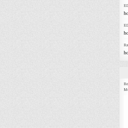
E
h
E
h
R
h
Re
Me