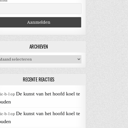
mail
ARCHIEVEN
chieven
RECENTE REACTIES
De kunst van het hoofd koel te
ic-b-l
op
ouden
De kunst van het hoofd koel te
ic-b-l
op
ouden