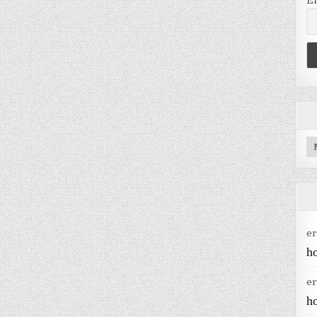
E
Ar
er
h
er
h