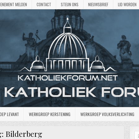
VENEMENT MELDEN
CONTACT
STEUN ONS
NIEUWSBRIEF
LID WORDEN
OEP LEVANT
WERKGROEP KERSTENING
WERKGROEP VOLKSVERLICHTING
g:
Bilderberg
Z