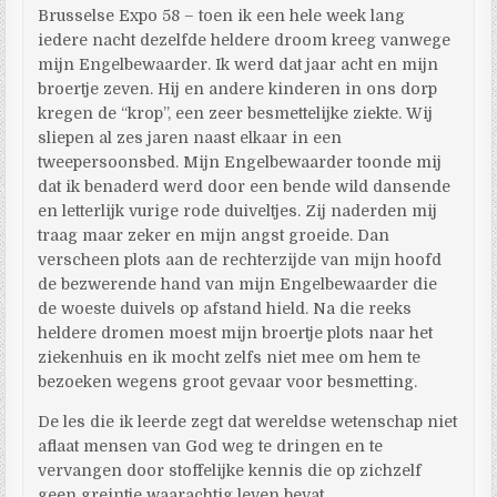
Brusselse Expo 58 – toen ik een hele week lang
iedere nacht dezelfde heldere droom kreeg vanwege
mijn Engelbewaarder. Ik werd dat jaar acht en mijn
broertje zeven. Hij en andere kinderen in ons dorp
kregen de “krop”, een zeer besmettelijke ziekte. Wij
sliepen al zes jaren naast elkaar in een
tweepersoonsbed. Mijn Engelbewaarder toonde mij
dat ik benaderd werd door een bende wild dansende
en letterlijk vurige rode duiveltjes. Zij naderden mij
traag maar zeker en mijn angst groeide. Dan
verscheen plots aan de rechterzijde van mijn hoofd
de bezwerende hand van mijn Engelbewaarder die
de woeste duivels op afstand hield. Na die reeks
heldere dromen moest mijn broertje plots naar het
ziekenhuis en ik mocht zelfs niet mee om hem te
bezoeken wegens groot gevaar voor besmetting.
De les die ik leerde zegt dat wereldse wetenschap niet
aflaat mensen van God weg te dringen en te
vervangen door stoffelijke kennis die op zichzelf
geen greintje waarachtig leven bevat.