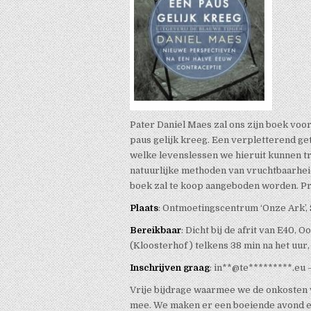
Pater Daniel Maes zal ons zijn boek voo
paus gelijk kreeg. Een verpletterend getu
welke levenslessen we hieruit kunnen tr
natuurlijke methoden van vruchtbaarhei
boek zal te koop aangeboden worden. Prij
Plaats
: Ontmoetingscentrum ‘Onze Ark’, 
Bereikbaar
: Dicht bij de afrit van E40,
(Kloosterhof ) telkens 38 min na het uur, 
Inschrijven graag
:
in**@te*********.eu
–
Vrije bijdrage waarmee we de onkosten v
mee. We maken er een boeiende avond en