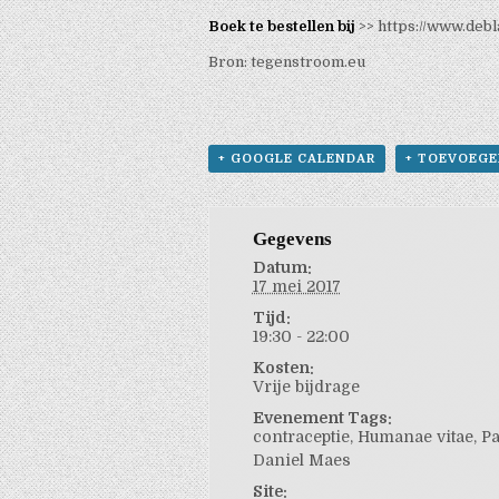
Boek te bestellen bij
>>
https://www.deb
Bron:
tegenstroom.eu
+ GOOGLE CALENDAR
+ TOEVOEGE
Gegevens
Datum:
17 mei 2017
Tijd:
19:30 - 22:00
Kosten:
Vrije bijdrage
Evenement Tags:
contraceptie
,
Humanae vitae
,
Pa
Daniel Maes
Site: