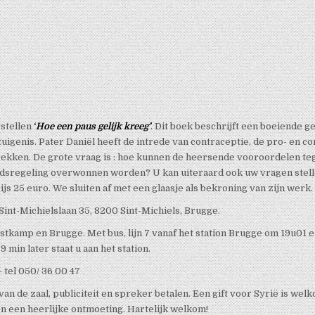
rstellen
‘
Hoe een paus gelijk kreeg’
. Dit boek beschrijft een boeiende 
igenis. Pater Daniël heeft de intrede van contraceptie, de pro- en cont
ekken. De grote vraag is : hoe kunnen de heersende vooroordelen teg
dsregeling overwonnen worden? U kan uiteraard ook uw vragen stellen
s 25 euro. We sluiten af met een glaasje als bekroning van zijn werk.
Sint-Michielslaan 35, 8200 Sint-Michiels, Brugge.
 Oostkamp en Brugge. Met bus, lijn 7 vanaf het station Brugge om 19u01 
9 min later staat u aan het station.
 tel 050/ 36 00 47
an de zaal, publiciteit en spreker betalen. Een gift voor Syrië is we
 een heerlijke ontmoeting. Hartelijk welkom!