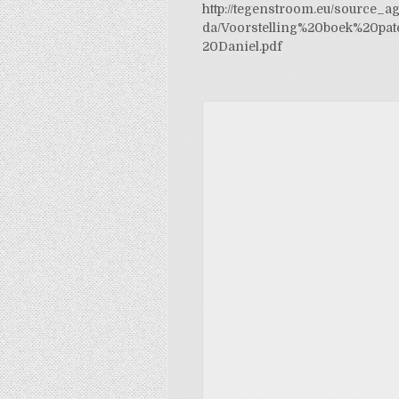
http://tegenstroom.eu/source_a
da/Voorstelling%20boek%20pat
20Daniel.pdf