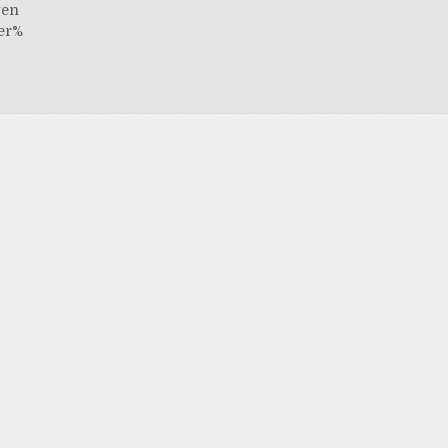
gen
er%