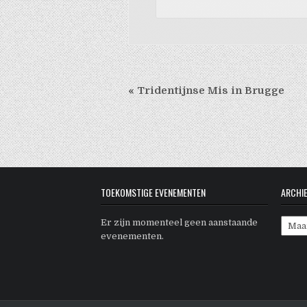
«
Tridentijnse Mis in Brugge
TOEKOMSTIGE EVENEMENTEN
ARCHI
Archi
Er zijn momenteel geen aanstaande
evenementen.